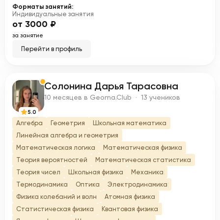
Форматы занятий:
Индивидуальные занятия
от 3000 ₽
за занятие
Перейти в профиль
Солонина Дарья Тарасовна
С
10 месяцев в Geoma.Club · 13 учеников
5.0
Алгебра
Геометрия
Школьная математика
Линейная алгебра и геометрия
Математическая логика
Математическая физика
Теория вероятностей
Математическая статистика
Теория чисел
Школьная физика
Механика
Термодинамика
Оптика
Электродинамика
Физика колебаний и волн
Атомная физика
Статистическая физика
Квантовая физика