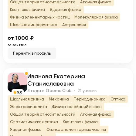
Общая теория относительности
Атомная физика
Квантовая физика
Ядерная физика
Физика элементарных частиц
Молекулярная физика
Школьная информатика
Астрономия
от 1000 ₽
за занятие
Перейти в профиль
Иванова Екатерина
И
Станиславовна
3 года в Geoma.Club · 21 ученик
5.0
Школьная физика
Механика
Термодинамика
Оптика
Электродинамика
Физика колебаний и волн
Общая теория относительности
Атомная физика
Статистическая физика
Квантовая физика
Ядерная физика
Физика элементарных частиц