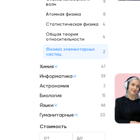
9
волн
Атомная физика
8
Статистическая физика
4
Общая теория
4
относительности
Физика элементарных
2
частиц
Химия
41
Информатика
59
Астрономия
3
Биология
15
Языки
66
Гуманитарные
20
Стоимость