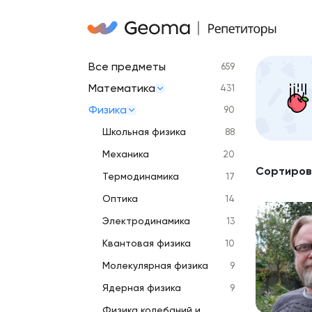
Все предметы
659
Математика
431
Физика
90
Школьная физика
88
Механика
20
Сортиров
Термодинамика
17
Оптика
14
Электродинамика
13
Квантовая физика
10
Молекулярная физика
9
Ядерная физика
9
Физика колебаний и