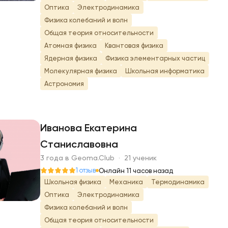
Оптика
Электродинамика
Физика колебаний и волн
Общая теория относительности
Атомная физика
Квантовая физика
Ядерная физика
Физика элементарных частиц
Молекулярная физика
Школьная информатика
Астрономия
Иванова Екатерина
Станиславовна
И
3 года в Geoma.Club · 21 ученик
1 отзыв
Онлайн 11 часов назад
Школьная физика
Механика
Термодинамика
Оптика
Электродинамика
Физика колебаний и волн
Общая теория относительности