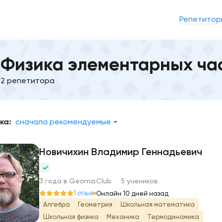
Репетитор
Физика элементарных ча
2 репетитора
ка:
сначала рекомендуемые
Новичихин Владимир Геннадьевич
Н
3 года в Geoma.Club · 5 учеников
1 отзыв
Онлайн 10 дней назад
Алгебра
Геометрия
Школьная математика
Школьная физика
Механика
Термодинамика