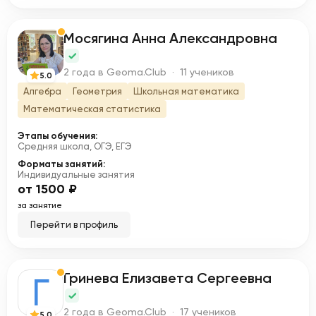
Мосягина Анна Александровна
М
2 года в Geoma.Club · 11 учеников
5.0
Алгебра
Геометрия
Школьная математика
Математическая статистика
Этапы обучения:
Средняя школа, ОГЭ, ЕГЭ
Форматы занятий:
Индивидуальные занятия
от 1500 ₽
за занятие
Перейти в профиль
Гринева Елизавета Сергеевна
Г
2 года в Geoma.Club · 17 учеников
5.0