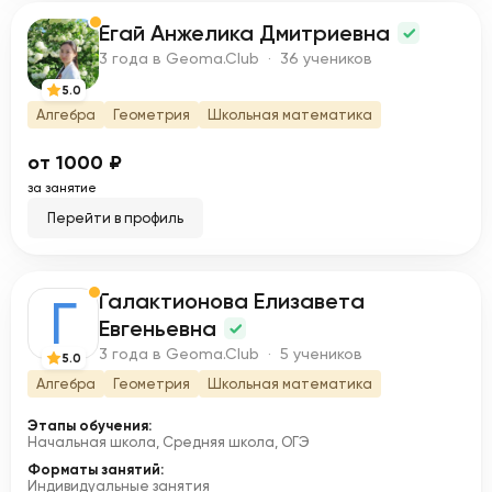
Егай Анжелика Дмитриевна
Е
3 года в Geoma.Club · 36 учеников
5.0
Алгебра
Геометрия
Школьная математика
от 1000 ₽
за занятие
Перейти в профиль
Галактионова Елизавета
Г
Евгеньевна
3 года в Geoma.Club · 5 учеников
5.0
Алгебра
Геометрия
Школьная математика
Этапы обучения:
Начальная школа, Средняя школа, ОГЭ
Форматы занятий:
Индивидуальные занятия