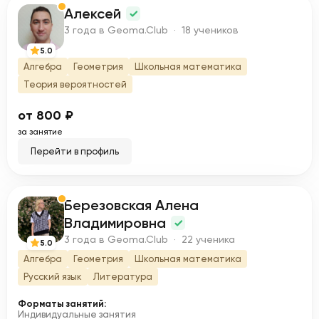
Алексей
А
3 года в Geoma.Club · 18 учеников
5.0
Алгебра
Геометрия
Школьная математика
Теория вероятностей
от 800 ₽
за занятие
Перейти в профиль
Березовская Алена
Б
Владимировна
3 года в Geoma.Club · 22 ученика
5.0
Алгебра
Геометрия
Школьная математика
Русский язык
Литература
Форматы занятий:
Индивидуальные занятия