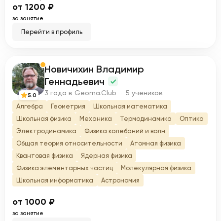
от 1200 ₽
за занятие
Перейти в профиль
Новичихин Владимир
Н
Геннадьевич
3 года в Geoma.Club · 5 учеников
5.0
Алгебра
Геометрия
Школьная математика
Школьная физика
Механика
Термодинамика
Оптика
Электродинамика
Физика колебаний и волн
Общая теория относительности
Атомная физика
Квантовая физика
Ядерная физика
Физика элементарных частиц
Молекулярная физика
Школьная информатика
Астрономия
от 1000 ₽
за занятие