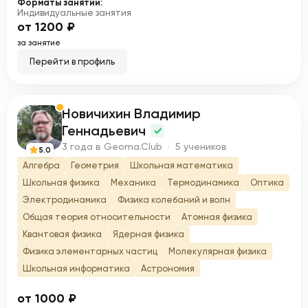
Форматы занятий:
Индивидуальные занятия
от 1200 ₽
за занятие
Перейти в профиль
Новичихин Владимир
Н
Геннадьевич
3 года в Geoma.Club · 5 учеников
5.0
Алгебра
Геометрия
Школьная математика
Школьная физика
Механика
Термодинамика
Оптика
Электродинамика
Физика колебаний и волн
Общая теория относительности
Атомная физика
Квантовая физика
Ядерная физика
Физика элементарных частиц
Молекулярная физика
Школьная информатика
Астрономия
от 1000 ₽