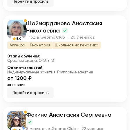
Перейти в профиль
Шаймарданова Анастасия
Ш
Николаевна
1 год в Geoma.Club · 20 учеников
5.0
Алгебра
Геометрия
Школьная математика
Этапы обучения:
Средняя школа, ОГЭ, ЕГЭ
Форматы занятий:
Индивидуальные занятия, Групповые занятия
от 1200 ₽
за занятие
Перейти в профиль
Фокина Анастасия Сергеевна
Ф
8 месяцев в Geoma.Club · 22 ученика