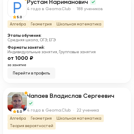
Рустам Нариманович
Р
4 года в Geoma.Club · 188 учеников
5.0
Алгебра
Геометрия
Школьная математика
Этапы обучения:
Средняя школа, ОГЭ, ЕГЭ
Форматы занятий:
Индивидуальные занятия, Групповые занятия
от 1000 ₽
за занятие
Перейти в профиль
Чапаев Владислав Сергеевич
Ч
4 года в Geoma.Club · 22 ученика
5.0
Алгебра
Геометрия
Школьная математика
Теория вероятностей