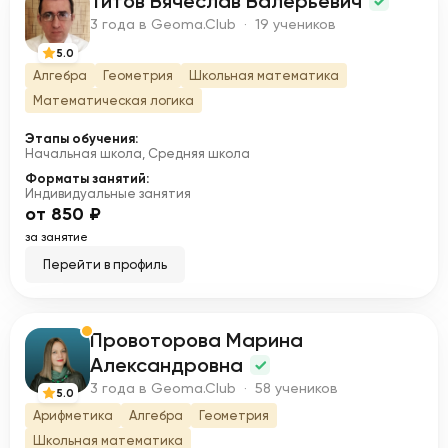
Титов Вячеслав Валерьевич
Т
3 года в Geoma.Club · 19 учеников
5.0
Алгебра
Геометрия
Школьная математика
Математическая логика
Этапы обучения:
Начальная школа, Средняя школа
Форматы занятий:
Индивидуальные занятия
от 850 ₽
за занятие
Перейти в профиль
Провоторова Марина
П
Александровна
3 года в Geoma.Club · 58 учеников
5.0
Арифметика
Алгебра
Геометрия
Школьная математика