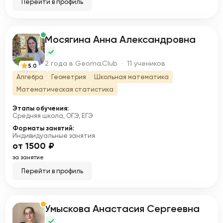
Перейти в профиль
Мосягина Анна Александровна
М
2 года в Geoma.Club · 11 учеников
5.0
Алгебра
Геометрия
Школьная математика
Математическая статистика
Этапы обучения:
Средняя школа, ОГЭ, ЕГЭ
Форматы занятий:
Индивидуальные занятия
от 1500 ₽
за занятие
Перейти в профиль
Умыскова Анастасия Сергеевна
У