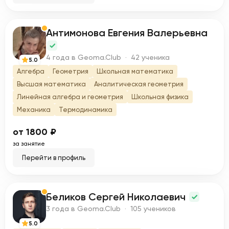
Антимонова Евгения Валерьевна
А
4 года в Geoma.Club · 42 ученика
5.0
Алгебра
Геометрия
Школьная математика
Высшая математика
Аналитическая геометрия
Линейная алгебра и геометрия
Школьная физика
Механика
Термодинамика
от 1800 ₽
за занятие
Перейти в профиль
Беликов Сергей Николаевич
Б
3 года в Geoma.Club · 105 учеников
5.0