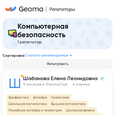
Компьютерная
безопасность
1 репетитор
Сначала рекомендуемые
Сортировка:
Фильтровать
Шабанова Елена Леонидовна
Ш
9 месяцев в Geoma.Club · 4 ученика
Арифметика
Алгебра
Геометрия
Школьная математика
Высшая математика
Линейная алгебра и геометрия
Школьная физика