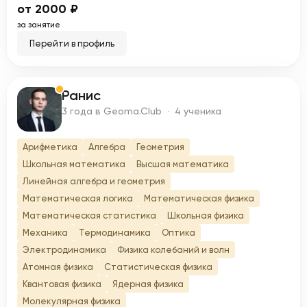
от 2000 ₽
за занятие
Перейти в профиль
Ранис
Р
3 года в Geoma.Club · 4 ученика
Арифметика
Алгебра
Геометрия
Школьная математика
Высшая математика
Линейная алгебра и геометрия
Математическая логика
Математическая физика
Математическая статистика
Школьная физика
Механика
Термодинамика
Оптика
Электродинамика
Физика колебаний и волн
Атомная физика
Статистическая физика
Квантовая физика
Ядерная физика
Молекулярная физика