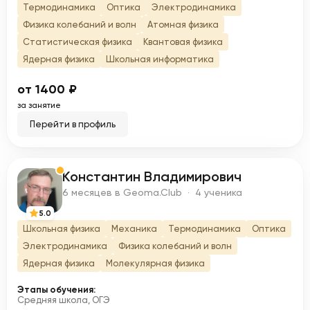
Термодинамика
Оптика
Электродинамика
Физика колебаний и волн
Атомная физика
Статистическая физика
Квантовая физика
Ядерная физика
Школьная информатика
от 1400 ₽
за занятие
Перейти в профиль
Константин Владимирович
К
6 месяцев в Geoma.Club · 4 ученика
5.0
Школьная физика
Механика
Термодинамика
Оптика
Электродинамика
Физика колебаний и волн
Ядерная физика
Молекулярная физика
Этапы обучения:
Средняя школа, ОГЭ