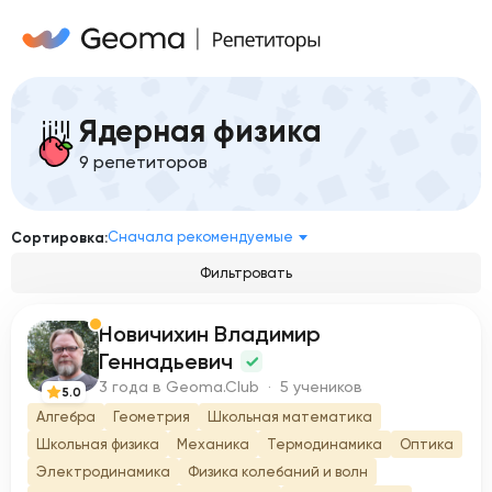
Ядерная физика
9 репетиторов
Сначала рекомендуемые
Сортировка:
Фильтровать
Новичихин Владимир
Н
Геннадьевич
3 года в Geoma.Club · 5 учеников
5.0
Алгебра
Геометрия
Школьная математика
Школьная физика
Механика
Термодинамика
Оптика
Электродинамика
Физика колебаний и волн