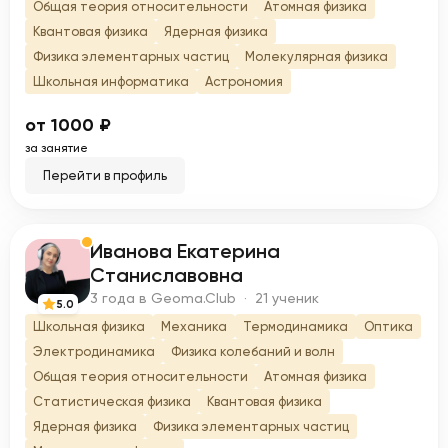
Общая теория относительности
Атомная физика
Квантовая физика
Ядерная физика
Физика элементарных частиц
Молекулярная физика
Школьная информатика
Астрономия
от 1000 ₽
за занятие
Перейти в профиль
Иванова Екатерина
И
Станиславовна
3 года в Geoma.Club · 21 ученик
5.0
Школьная физика
Механика
Термодинамика
Оптика
Электродинамика
Физика колебаний и волн
Общая теория относительности
Атомная физика
Статистическая физика
Квантовая физика
Ядерная физика
Физика элементарных частиц