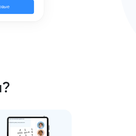
овые
а?