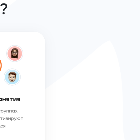
е?
анятия
группах
отивируют
ся