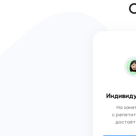
О
Индивиду
На заня
с репети
достаёт