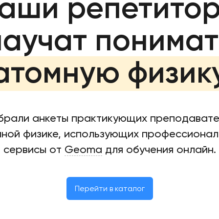
аши репетито
научат понимат
атомную физик
брали анкеты практикующих преподавате
ной физике, использующих профессиона
сервисы от
Geoma
для обучения онлайн.
Перейти в каталог