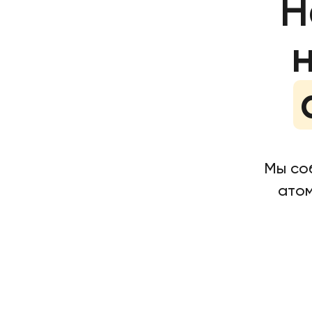
Н
Мы со
атом