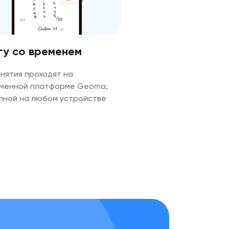
гу со временем
анятия проходят на
менной платформе
Geoma
,
пной на любом устройстве