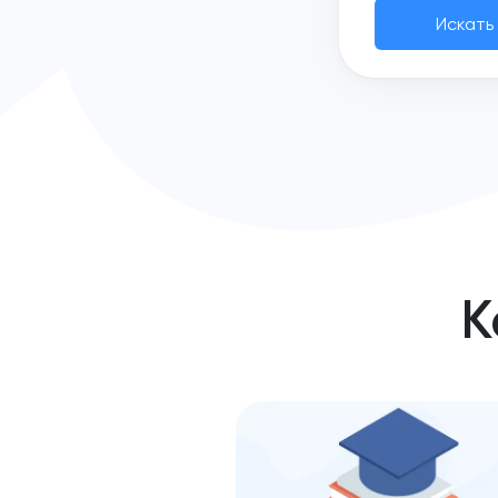
Искать
К