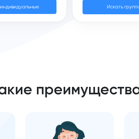
 индивидуальные
Искать групп
акие преимуществ