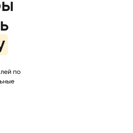
ры
ь
у
лей по
льные