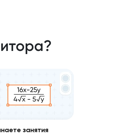
титора?
наете занятия