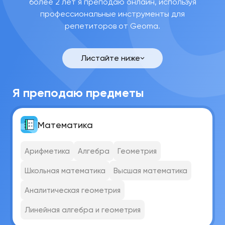
более 2 лет я преподаю онлайн, используя
профессиональные инструменты для
репетиторов от Geoma.
Алексей
Юрьевич
Е.
Листайте ниже
Связаться
Я преподаю предметы
Математика
Арифметика
Алгебра
Геометрия
Школьная математика
Высшая математика
Аналитическая геометрия
Линейная алгебра и геометрия