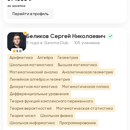
за занятие
Перейти в профиль
Беликов Сергей Николаевич
Б
3 года в Geoma.Club · 105 учеников
5.0
Арифметика
Алгебра
Геометрия
Школьная математика
Высшая математика
Математический анализ
Аналитическая геометрия
Линейная алгебра и геометрия
Дискретная математика
Математическая логика
Дифференциальные уравнения
Теория функций комплексного переменного
Теория вероятностей
Математическая статистика
Теория чисел
Школьная физика
Школьная информатика
Программирование