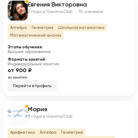
Евгения Викторовна
Е
2 года в Geoma.Club · 10 учеников
Алгебра
Геометрия
Школьная математика
Математический анализ
Этапы обучения:
Высшее образование
Форматы занятий:
Индивидуальные занятия
от 900 ₽
за занятие
Перейти в профиль
Мария
М
3 года в Geoma.Club
Арифметика
Алгебра
Геометрия