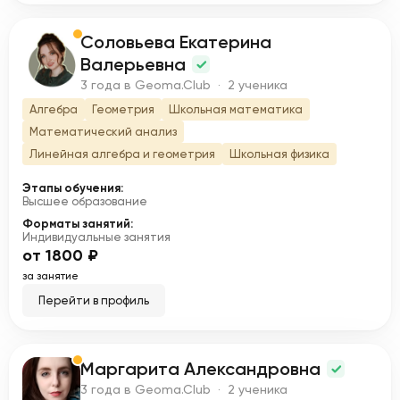
Соловьева Екатерина
С
Валерьевна
3 года в Geoma.Club · 2 ученика
Алгебра
Геометрия
Школьная математика
Математический анализ
Линейная алгебра и геометрия
Школьная физика
Этапы обучения:
Высшее образование
Форматы занятий:
Индивидуальные занятия
от 1800 ₽
за занятие
Перейти в профиль
Маргарита Александровна
М
3 года в Geoma.Club · 2 ученика