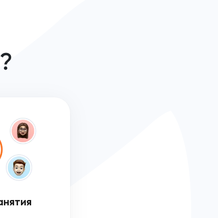
е?
анятия