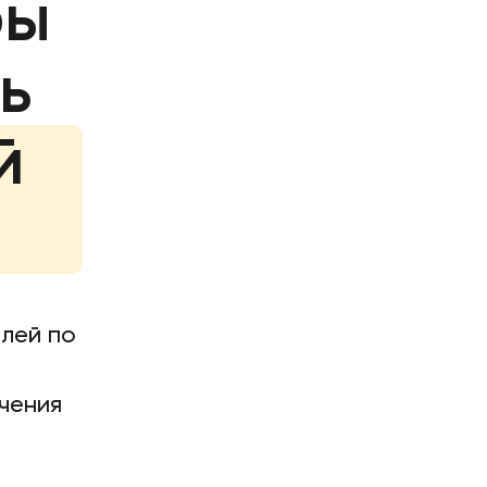
ры
ь
й
лей по
чения