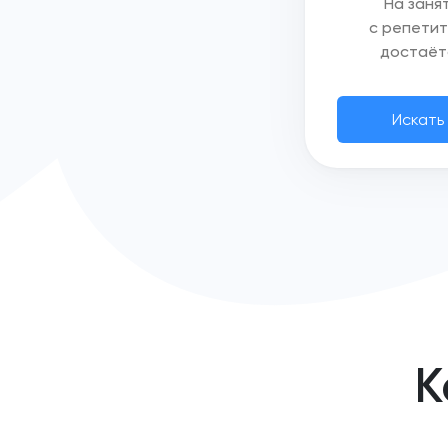
На заня
с репети
достаёт
Искать
К