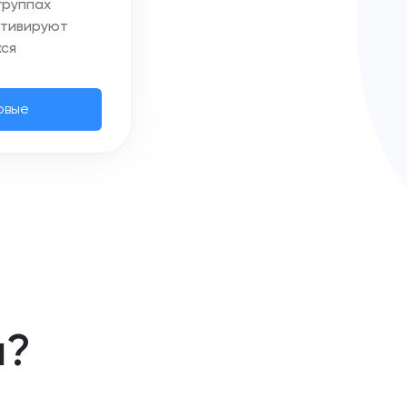
группах
отивируют
ся
овые
а?