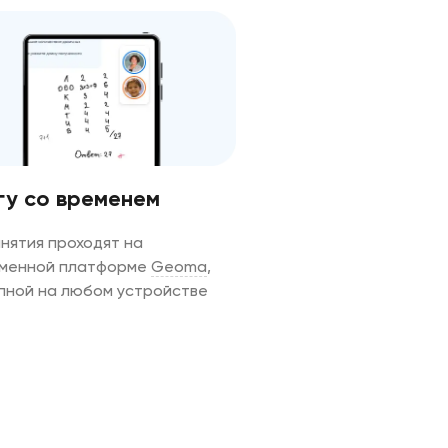
гу со временем
анятия проходят на
менной платформе
Geoma
,
пной на любом устройстве