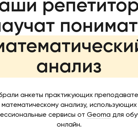
аши репетито
научат понимат
математически
анализ
брали анкеты практикующих преподавате
математическому анализу, использующих
ессиональные сервисы от
Geoma
для обу
онлайн.