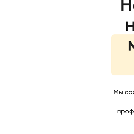
Н
Мы со
проф