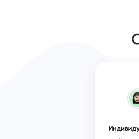
О
Индивиду