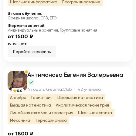
Школьная информатика
Программирование
Этапы обучения:
Средняя школа, ОГЭ, ЕГЭ
Форматы занятий:
Индивидуальные занятия, Групповые занятия
от 1500 ₽
за занятие
Перейти в профиль
Антимонова Евгения Валерьевна
А
4 года в Geoma.Club · 42 ученика
5.0
Алгебра
Геометрия
Школьная математика
Высшая математика
Аналитическая геометрия
Линейная алгебра и геометрия
Школьная физика
Механика
Термодинамика
от 1800 ₽