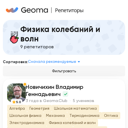
Физика колебаний и
волн
9 репетиторов
Сначала рекомендуемые
Сортировка:
Фильтровать
Новичихин Владимир
Н
Геннадьевич
3 года в Geoma.Club · 5 учеников
5.0
Алгебра
Геометрия
Школьная математика
Школьная физика
Механика
Термодинамика
Оптика
Электродинамика
Физика колебаний и волн