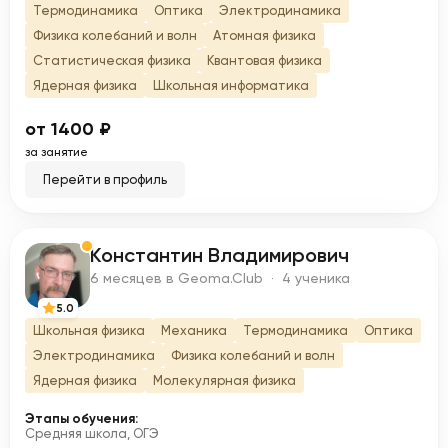
Термодинамика
Оптика
Электродинамика
Физика колебаний и волн
Атомная физика
Статистическая физика
Квантовая физика
Ядерная физика
Школьная информатика
от 1400 ₽
за занятие
Перейти в профиль
Константин Владимирович
К
6 месяцев в Geoma.Club · 4 ученика
5.0
Школьная физика
Механика
Термодинамика
Оптика
Электродинамика
Физика колебаний и волн
Ядерная физика
Молекулярная физика
Этапы обучения:
Средняя школа, ОГЭ