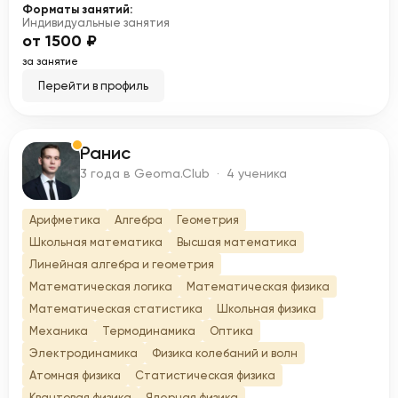
Форматы занятий:
Индивидуальные занятия
от 1500 ₽
за занятие
Перейти в профиль
Ранис
Р
3 года в Geoma.Club · 4 ученика
Арифметика
Алгебра
Геометрия
Школьная математика
Высшая математика
Линейная алгебра и геометрия
Математическая логика
Математическая физика
Математическая статистика
Школьная физика
Механика
Термодинамика
Оптика
Электродинамика
Физика колебаний и волн
Атомная физика
Статистическая физика
Квантовая физика
Ядерная физика