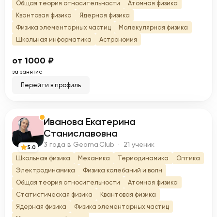
Общая теория относительности
Атомная физика
Квантовая физика
Ядерная физика
Физика элементарных частиц
Молекулярная физика
Школьная информатика
Астрономия
от 1000 ₽
за занятие
Перейти в профиль
Иванова Екатерина
И
Станиславовна
3 года в Geoma.Club · 21 ученик
5.0
Школьная физика
Механика
Термодинамика
Оптика
Электродинамика
Физика колебаний и волн
Общая теория относительности
Атомная физика
Статистическая физика
Квантовая физика
Ядерная физика
Физика элементарных частиц