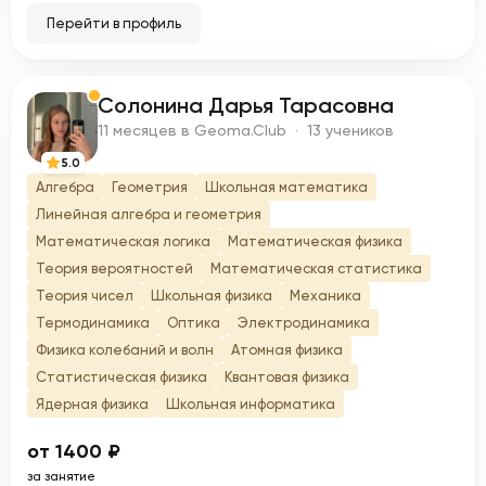
Перейти в профиль
Солонина Дарья Тарасовна
С
11 месяцев в Geoma.Club · 13 учеников
5.0
Алгебра
Геометрия
Школьная математика
Линейная алгебра и геометрия
Математическая логика
Математическая физика
Теория вероятностей
Математическая статистика
Теория чисел
Школьная физика
Механика
Термодинамика
Оптика
Электродинамика
Физика колебаний и волн
Атомная физика
Статистическая физика
Квантовая физика
Ядерная физика
Школьная информатика
от 1400 ₽
за занятие