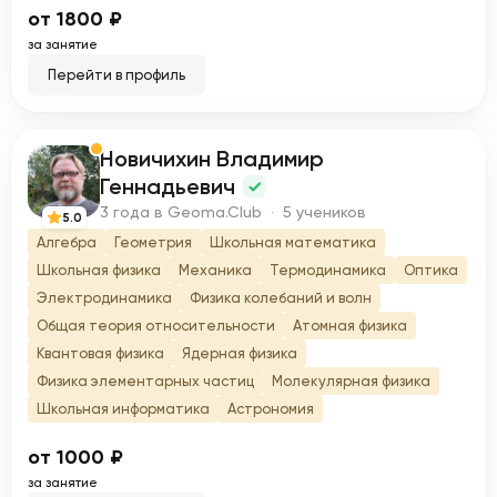
от 1800 ₽
за занятие
Перейти в профиль
Новичихин Владимир
Н
Геннадьевич
3 года в Geoma.Club · 5 учеников
5.0
Алгебра
Геометрия
Школьная математика
Школьная физика
Механика
Термодинамика
Оптика
Электродинамика
Физика колебаний и волн
Общая теория относительности
Атомная физика
Квантовая физика
Ядерная физика
Физика элементарных частиц
Молекулярная физика
Школьная информатика
Астрономия
от 1000 ₽
за занятие