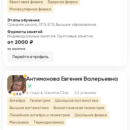
Квантовая физика
Ядерная физика
Молекулярная физика
Этапы обучения:
Средняя школа, ОГЭ, ЕГЭ, Высшее образование
Форматы занятий:
Индивидуальные занятия, Групповые занятия
от 2000 ₽
за занятие
Перейти в профиль
Антимонова Евгения Валерьевна
А
4 года в Geoma.Club · 42 ученика
5.0
Алгебра
Геометрия
Школьная математика
Высшая математика
Аналитическая геометрия
Линейная алгебра и геометрия
Школьная физика
Механика
Термодинамика