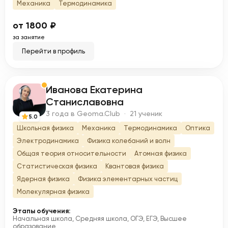
Механика
Термодинамика
от 1800 ₽
за занятие
Перейти в профиль
Иванова Екатерина
И
Станиславовна
3 года в Geoma.Club · 21 ученик
5.0
Школьная физика
Механика
Термодинамика
Оптика
Электродинамика
Физика колебаний и волн
Общая теория относительности
Атомная физика
Статистическая физика
Квантовая физика
Ядерная физика
Физика элементарных частиц
Молекулярная физика
Этапы обучения:
Начальная школа, Средняя школа, ОГЭ, ЕГЭ, Высшее
образование