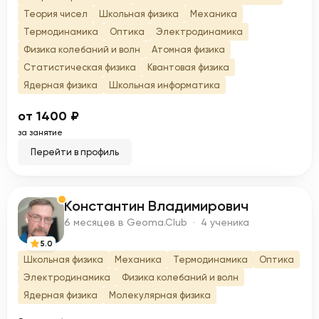
Теория чисел
Школьная физика
Механика
Термодинамика
Оптика
Электродинамика
Физика колебаний и волн
Атомная физика
Статистическая физика
Квантовая физика
Ядерная физика
Школьная информатика
от 1400 ₽
за занятие
Перейти в профиль
Константин Владимирович
К
6 месяцев в Geoma.Club · 4 ученика
5.0
Школьная физика
Механика
Термодинамика
Оптика
Электродинамика
Физика колебаний и волн
Ядерная физика
Молекулярная физика