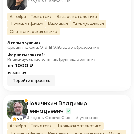
К
2 года в Geoma.Club
Алгебра
Геометрия
Высшая математика
Школьная физика
Механика
Термодинамика
Статистическая физика
Этапы обучения:
Средняя школа, ОГЭ, ЕГЭ, Высшее образование
Форматы занятий:
Индивидуальные занятия, Групповые занятия
от 1000 ₽
за занятие
Перейти в профиль
Новичихин Владимир
Н
Геннадьевич
3 года в Geoma.Club · 5 учеников
5.0
Алгебра
Геометрия
Школьная математика
Школьная физика
Механика
Термодинамика
Оптика