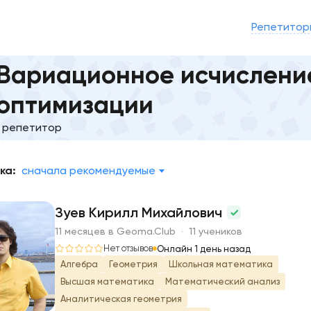
Репетитор
Вариационное исчислени
оптимизации
1 репетитор
ка:
сначала рекомендуемые
Зуев Кирилл Михайлович
11 месяцев в Geoma.Club · 11 учеников
З
Нет отзывов
Онлайн 1 день назад
Алгебра
Геометрия
Школьная математика
Высшая математика
Математический анализ
Аналитическая геометрия