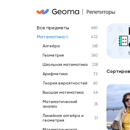
Все предметы
660
Математика
432
Алгебра
365
Геометрия
360
Школьная математика
338
Сортиров
Арифметика
72
Теория вероятностей
60
Высшая математика
46
Математический
35
анализ
Линейная алгебра и
31
геометрия
Математическая