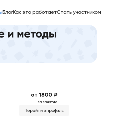
ы
Блог
Как это работает
Стать участником
е и методы
от 1800 ₽
за занятие
Перейти в профиль