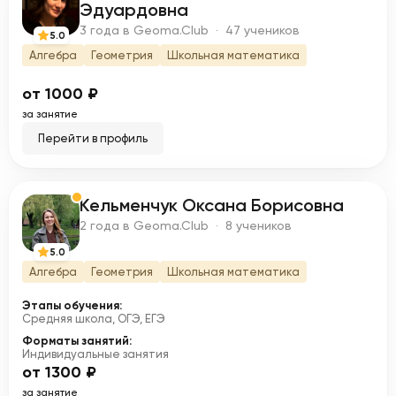
М
Эдуардовна
3 года в Geoma.Club · 47 учеников
5.0
Алгебра
Геометрия
Школьная математика
от 1000 ₽
за занятие
Перейти в профиль
Кельменчук Оксана Борисовна
К
2 года в Geoma.Club · 8 учеников
5.0
Алгебра
Геометрия
Школьная математика
Этапы обучения:
Средняя школа, ОГЭ, ЕГЭ
Форматы занятий:
Индивидуальные занятия
от 1300 ₽
за занятие