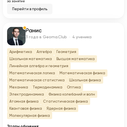
за занятие
Перейти в профиль
Ранис
Р
3 года в Geoma.Club · 4 ученика
Арифметика
Алгебра
Геометрия
Школьная математика
Высшая математика
Линейная алгебра и геометрия
Математическая логика
Математическая физика
Математическая статистика
Школьная физика
Механика
Термодинамика
Оптика
Электродинамика
Физика колебаний и волн
Атомная физика
Статистическая физика
Квантовая физика
Ядерная физика
Молекулярная физика
Этапы обучения: