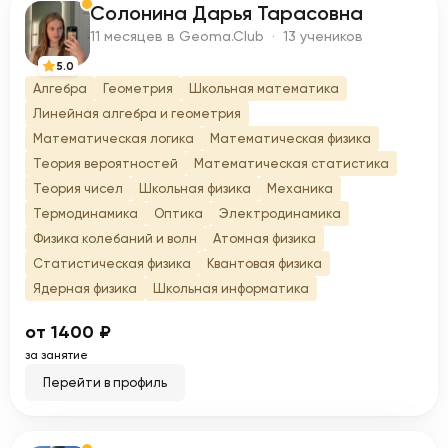
Солонина Дарья Тарасовна
С
11 месяцев в Geoma.Club · 13 учеников
5.0
Алгебра
Геометрия
Школьная математика
Линейная алгебра и геометрия
Математическая логика
Математическая физика
Теория вероятностей
Математическая статистика
Теория чисел
Школьная физика
Механика
Термодинамика
Оптика
Электродинамика
Физика колебаний и волн
Атомная физика
Статистическая физика
Квантовая физика
Ядерная физика
Школьная информатика
от 1400 ₽
за занятие
Перейти в профиль