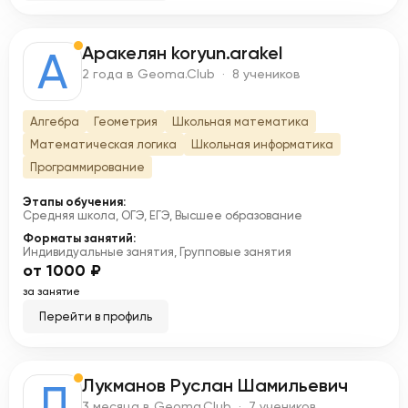
Аракелян koryun.arakel
А
2 года в Geoma.Club · 8 учеников
Алгебра
Геометрия
Школьная математика
Математическая логика
Школьная информатика
Программирование
Этапы обучения:
Средняя школа, ОГЭ, ЕГЭ, Высшее образование
Форматы занятий:
Индивидуальные занятия, Групповые занятия
от 1000 ₽
за занятие
Перейти в профиль
Лукманов Руслан Шамильевич
Л
3 месяца в Geoma.Club · 7 учеников