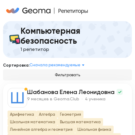
Компьютерная
безопасность
1 репетитор
Сначала рекомендуемые
Сортировка:
Фильтровать
Шабанова Елена Леонидовна
Ш
9 месяцев в Geoma.Club · 4 ученика
Арифметика
Алгебра
Геометрия
Школьная математика
Высшая математика
Линейная алгебра и геометрия
Школьная физика