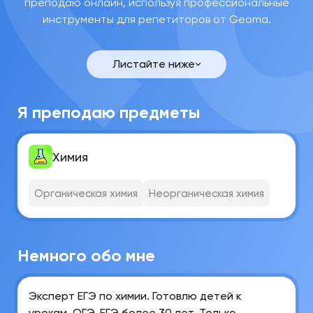
преподаю онлайн, используя профессиональные
инструменты для репетиторов от Geoma.
Светлана
Ивановна
Листайте ниже
Связаться
Я преподаю предметы
Химия
Органическая химия
Неорганическая химия
Немного обо мне
Эксперт ЕГЭ по химии. Готовлю детей к
урокам, ОГЭ, ЕГЭ более 30 лет. Только