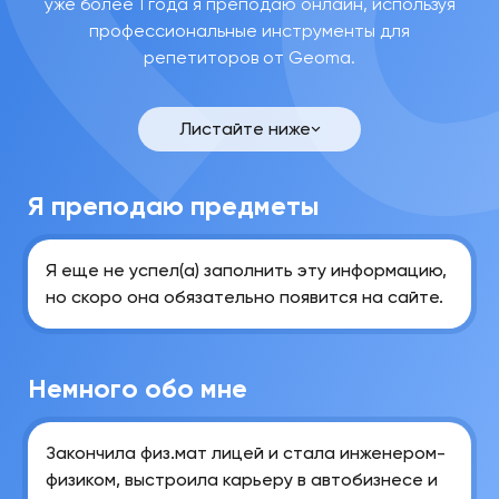
уже более 1 года я преподаю онлайн, используя
профессиональные инструменты для
репетиторов от Geoma.
Александра
Анатольевна
С.
Листайте ниже
Связаться
Я преподаю предметы
Я еще не успел(а) заполнить эту информацию,
но скоро она обязательно появится на сайте.
Немного обо мне
Закончила физ.мат лицей и стала инженером-
физиком, выстроила карьеру в автобизнесе и