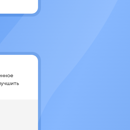
енное
лучшить