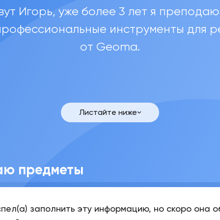
вут Игорь, уже более 3 лет я преподаю
профессиональные инструменты для 
от Geoma.
Игорь
Листайте ниже
аю предметы
спел(а) заполнить эту информацию, но скоро она 