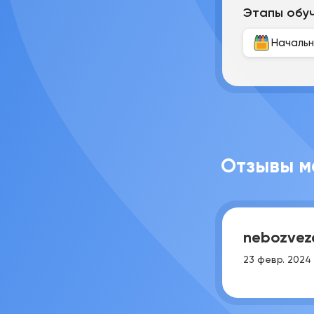
Этапы обу
Начальн
Отзывы м
nebozvez
23 февр. 2024 