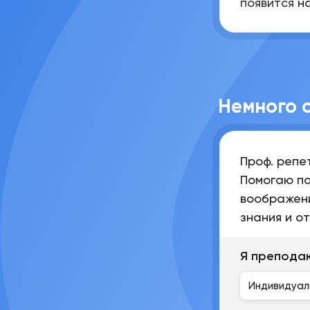
появится н
Немного 
Проф. репе
Помогаю по
воображен
знания и от
Я препода
Индивидуал