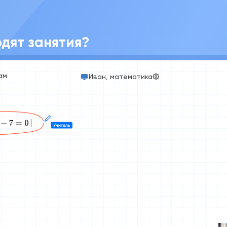
дят занятия?
ам
Иван, математика