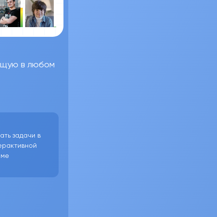
ющую в любом
ать задачи в
ерактивной
рме