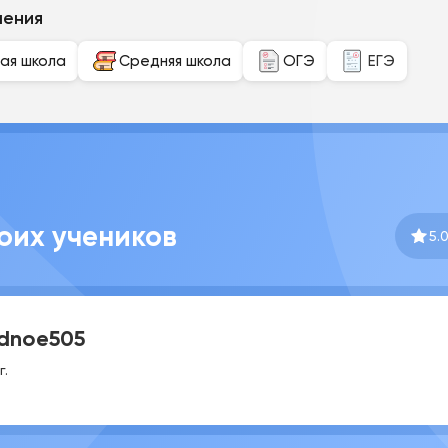
чения
ая школа
Средняя школа
ОГЭ
ЕГЭ
оих учеников
5.
dnoe505
г.