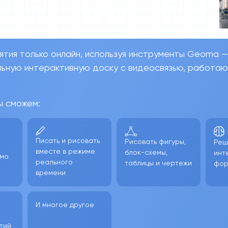
ятия только онлайн, используя инструменты Geoma —
ьную интерактивную доску с видеосвязью, работа
ы сможем:
Писать и рисовать
Рисовать фигуры,
Реш
о
вместе в режиме
блок-схемы,
инт
ямо
реального
таблицы и чертежи
фо
времени
И многое другое
тий