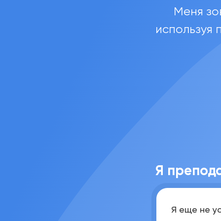
Меня зо
используя 
Я препод
Я еще не у