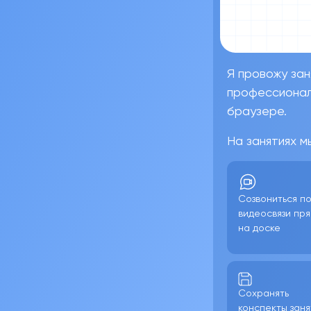
Я провожу зан
профессионал
браузере.
На занятиях м
Созвониться п
видеосвязи пр
на доске
Сохранять
конспекты заня