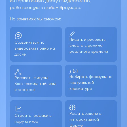
интерактивную доску с видеосвязью,
работающую в любом браузере.
На занятиях мы сможем:
Писать и рисовать
Созвониться по
вместе в режиме
видеосвязи прямо на
реального времени
доске
Набирать формулы на
Рисовать фигуры,
виртуальной
блок-схемы, таблицы
клавиатуре
и чертежи
Решать задачи в
Строить графики в
интерактивной
пару кликов
форме