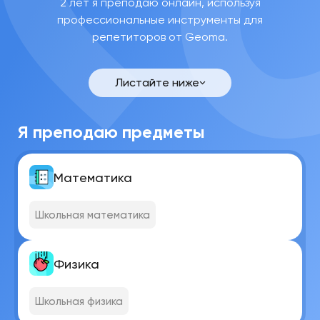
2 лет я преподаю онлайн, используя
профессиональные инструменты для
репетиторов от Geoma.
Ольга
Юрьевна
Ф.
Листайте ниже
Связаться
Я преподаю предметы
Математика
Школьная математика
Физика
Школьная физика