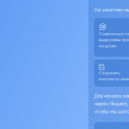
На занятиях м
Созвониться п
видеосвязи пр
на доске
Сохранять
конспекты заня
Для начала за
через Яндекс,
чтобы мы дого