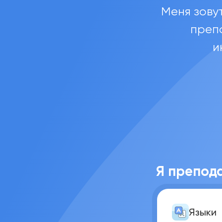
Меня зову
преп
и
Я препод
Языки