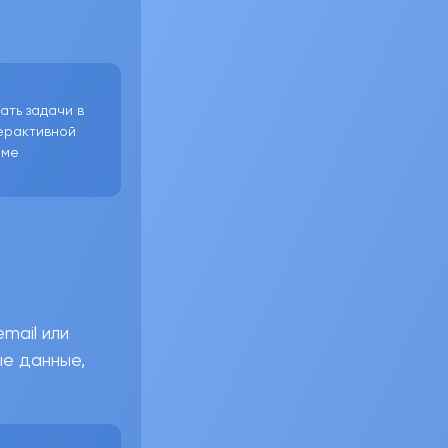
ать задачи в
ерактивной
рме
mail или
ые данные,