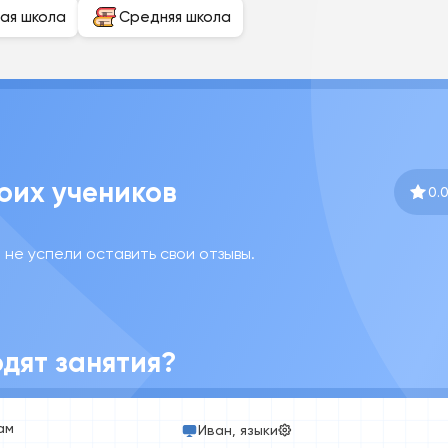
ая школа
Средняя школа
оих учеников
0.
не успели оставить свои отзывы.
дят занятия?
ам
Иван, языки