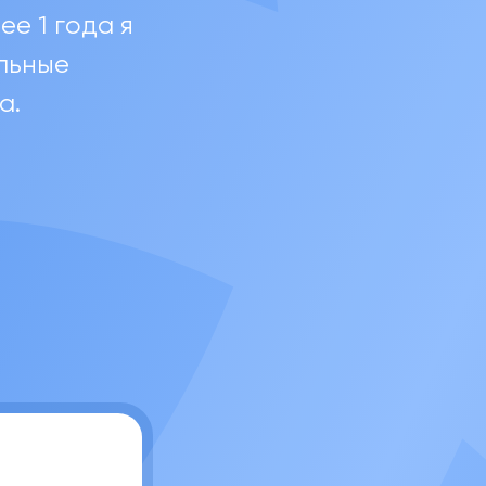
е 1 года я
льные
a.
ргеевна
Записаться на занятие