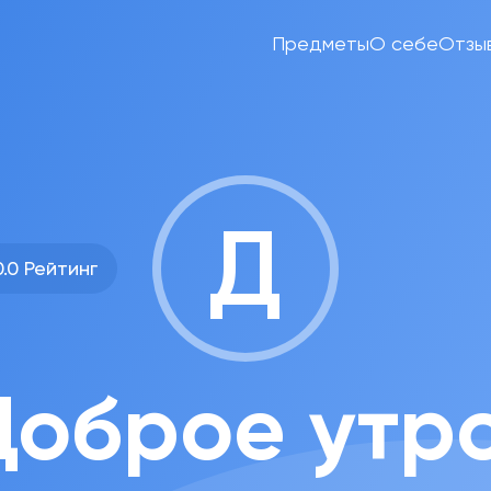
Предметы
О себе
Отзы
Д
0.0 Рейтинг
Доброе утро