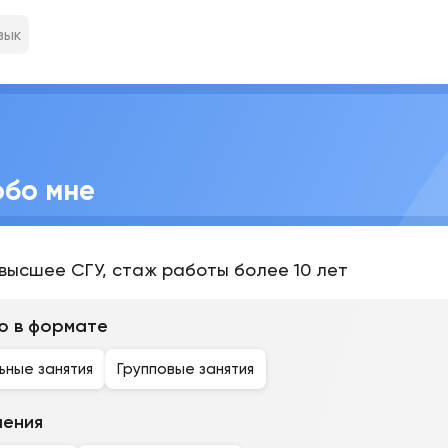
зык
обо мне
высшее СГУ, стаж работы более 10 лет
ю в формате
ьные занятия
Групповые занятия
чения