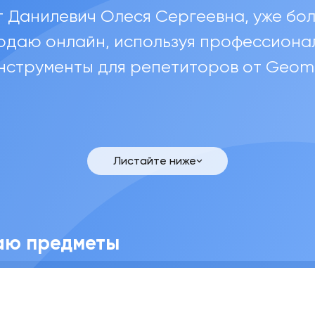
т Данилевич Олеся Сергеевна, уже боле
одаю онлайн, используя профессиона
нструменты для репетиторов от Geom
Данилевич Олеся Се
Листайте ниже
аю предметы