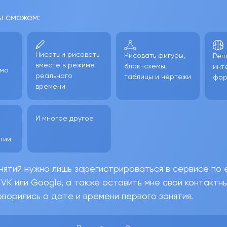
ы сможем:
Писать и рисовать
Рисовать фигуры,
Реш
о
вместе в режиме
блок-схемы,
инт
ямо
реального
таблицы и чертежи
фо
времени
И многое другое
тий
нятий нужно лишь зарегистрироваться в сервисе по e
 VK или Google, а также оставить мне свои контактн
ворились о дате и времени первого занятия.