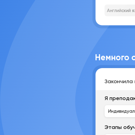
Английский я
Немного 
Закончила 
Я препода
Индивидуал
Этапы обу