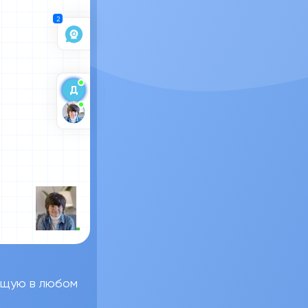
2
Д
ющую в любом