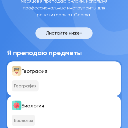
месяцев я преподаю онлайн, используя
профессиональные инструменты для
репетиторов от Geoma.
Анна
Евгеньевна
Ч.
Листайте ниже
Связаться
Я преподаю предметы
География
География
Биология
Биология