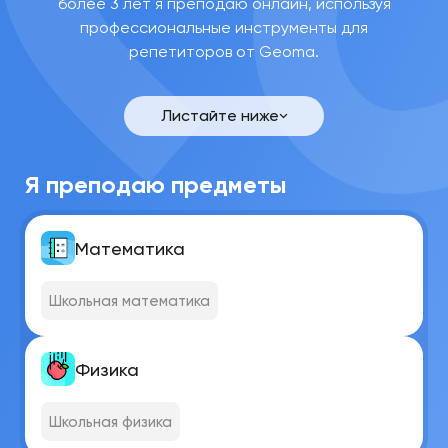
более 3 лет я преподаю онлайн, используя
профессиональные инструменты для
репетиторов от Geoma.
Никита
Сергеевич
А.
Листайте ниже
Связаться
Я преподаю предметы
Математика
Школьная математика
Физика
Школьная физика