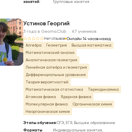
занятий:
Групповые занятия
Устинов Георгий
3 года в Geoma.Club · 67 учеников
У
Нет отзывов
Онлайн 14 часов назад
Алгебра
Геометрия
Высшая математика
Математический анализ
Аналитическая геометрия
Линейная алгебра и геометрия
Дифференциальные уравнения
Теория вероятностей
Математическая статистика
Термодинамика
Атомная физика
Ядерная физика
Молекулярная физика
Органическая химия
Неорганическая химия
Этапы обучения:
ОГЭ, ЕГЭ, Высшее образование
Форматы
Индивидуальные занятия,