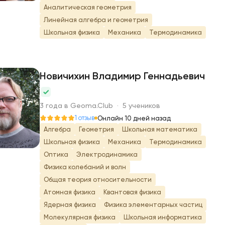
Аналитическая геометрия
Линейная алгебра и геометрия
Школьная физика
Механика
Термодинамика
Новичихин Владимир Геннадьевич
Н
3 года в Geoma.Club · 5 учеников
1 отзыв
Онлайн 10 дней назад
Алгебра
Геометрия
Школьная математика
Школьная физика
Механика
Термодинамика
Оптика
Электродинамика
Физика колебаний и волн
Общая теория относительности
Атомная физика
Квантовая физика
Ядерная физика
Физика элементарных частиц
Молекулярная физика
Школьная информатика