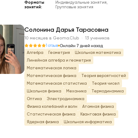
Форматы
Индивидуальные занятия,
занятий:
Групповые занятия
Солонина Дарья Тарасовна
10 месяцев в Geoma.Club · 13 учеников
С
1 отзыв
Онлайн 7 дней назад
Алгебра
Геометрия
Школьная математика
Линейная алгебра и геометрия
Математическая логика
Математическая физика
Теория вероятностей
Математическая статистика
Теория чисел
Школьная физика
Механика
Термодинамика
Оптика
Электродинамика
Физика колебаний и волн
Атомная физика
Статистическая физика
Квантовая физика
Ядерная физика
Школьная информатика