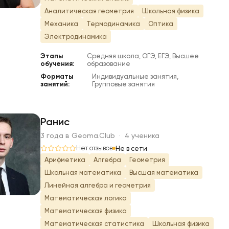
Аналитическая геометрия
Школьная физика
Механика
Термодинамика
Оптика
Электродинамика
Этапы
Средняя школа, ОГЭ, ЕГЭ, Высшее
обучения:
образование
Форматы
Индивидуальные занятия,
занятий:
Групповые занятия
Ранис
3 года в Geoma.Club · 4 ученика
Р
Нет отзывов
Не в сети
Арифметика
Алгебра
Геометрия
Школьная математика
Высшая математика
Линейная алгебра и геометрия
Математическая логика
Математическая физика
Математическая статистика
Школьная физика