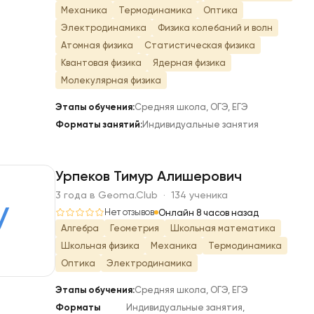
Механика
Термодинамика
Оптика
Электродинамика
Физика колебаний и волн
Атомная физика
Статистическая физика
Квантовая физика
Ядерная физика
Молекулярная физика
Этапы обучения:
Средняя школа, ОГЭ, ЕГЭ
Форматы занятий:
Индивидуальные занятия
Урпеков Тимур Алишерович
3 года в Geoma.Club · 134 ученика
У
Нет отзывов
Онлайн 8 часов назад
Алгебра
Геометрия
Школьная математика
Школьная физика
Механика
Термодинамика
Оптика
Электродинамика
Этапы обучения:
Средняя школа, ОГЭ, ЕГЭ
Форматы
Индивидуальные занятия,