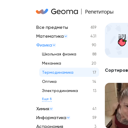
Все предметы
659
Математика
431
Физика
90
Школьная физика
88
Механика
20
Сортиров
Термодинамика
17
Оптика
14
Электродинамика
13
Еще 8
Химия
41
Информатика
59
Астрономия
3