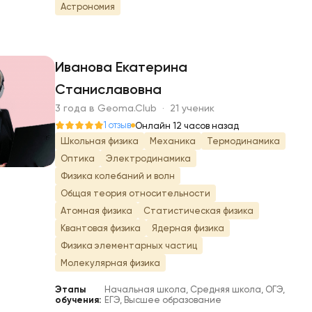
Астрономия
Иванова Екатерина
Станиславовна
И
3 года в Geoma.Club · 21 ученик
1 отзыв
Онлайн 12 часов назад
Школьная физика
Механика
Термодинамика
Оптика
Электродинамика
Физика колебаний и волн
Общая теория относительности
Атомная физика
Статистическая физика
Квантовая физика
Ядерная физика
Физика элементарных частиц
Молекулярная физика
Этапы
Начальная школа, Средняя школа, ОГЭ,
обучения:
ЕГЭ, Высшее образование