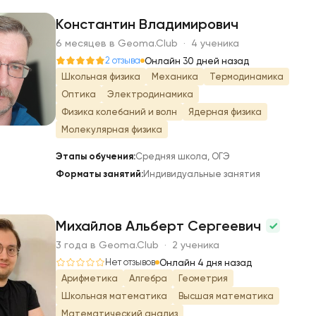
Константин Владимирович
6 месяцев в Geoma.Club · 4 ученика
К
2 отзыва
Онлайн 30 дней назад
Школьная физика
Механика
Термодинамика
Оптика
Электродинамика
Физика колебаний и волн
Ядерная физика
Молекулярная физика
Этапы обучения:
Средняя школа, ОГЭ
Форматы занятий:
Индивидуальные занятия
Михайлов Альберт Сергеевич
3 года в Geoma.Club · 2 ученика
М
Нет отзывов
Онлайн 4 дня назад
Арифметика
Алгебра
Геометрия
Школьная математика
Высшая математика
Математический анализ