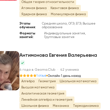
Общая теория относительности
Атомная физика
Квантовая физика
Ядерная физика
Молекулярная физика
Этапы
Средняя школа, ОГЭ, ЕГЭ, Высшее
обучения:
образование
Форматы
Индивидуальные занятия,
занятий:
Групповые занятия
Антимонова Евгения Валерьевна
А
4 года в Geoma.Club · 42 ученика
1 отзыв
Онлайн 1 день назад
Алгебра
Геометрия
Школьная математика
Высшая математика
Аналитическая геометрия
Линейная алгебра и геометрия
Школьная физика
Механика
Термодинамика