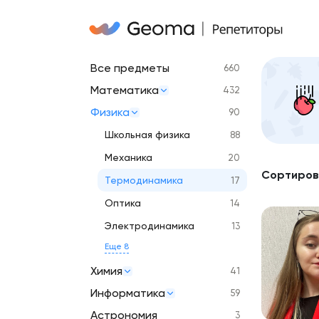
Все предметы
660
Математика
432
Физика
90
Школьная физика
88
Механика
20
Сортиров
Термодинамика
17
Оптика
14
Электродинамика
13
Еще 8
Химия
41
Информатика
59
Астрономия
3