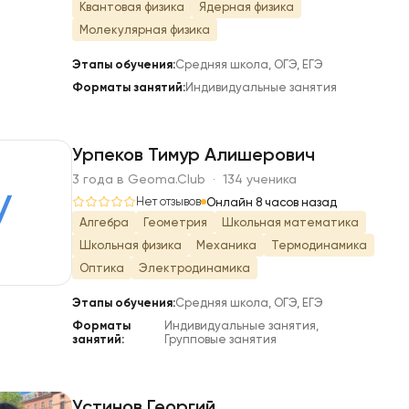
Квантовая физика
Ядерная физика
Молекулярная физика
Этапы обучения:
Средняя школа, ОГЭ, ЕГЭ
Форматы занятий:
Индивидуальные занятия
Урпеков Тимур Алишерович
3 года в Geoma.Club · 134 ученика
У
Нет отзывов
Онлайн 8 часов назад
Алгебра
Геометрия
Школьная математика
Школьная физика
Механика
Термодинамика
Оптика
Электродинамика
Этапы обучения:
Средняя школа, ОГЭ, ЕГЭ
Форматы
Индивидуальные занятия,
занятий:
Групповые занятия
Устинов Георгий