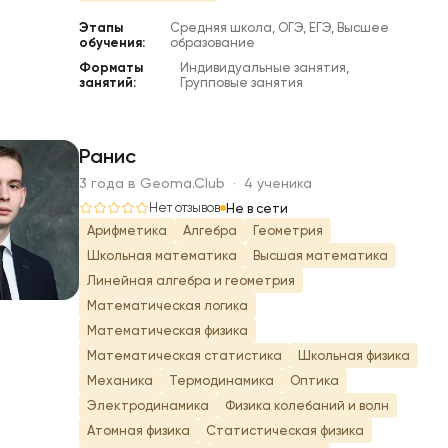
Этапы
Средняя школа, ОГЭ, ЕГЭ, Высшее
обучения:
образование
Форматы
Индивидуальные занятия,
занятий:
Групповые занятия
Ранис
3 года в Geoma.Club · 4 ученика
Р
Нет отзывов
Не в сети
Арифметика
Алгебра
Геометрия
Школьная математика
Высшая математика
Линейная алгебра и геометрия
Математическая логика
Математическая физика
Математическая статистика
Школьная физика
Механика
Термодинамика
Оптика
Электродинамика
Физика колебаний и волн
Атомная физика
Статистическая физика