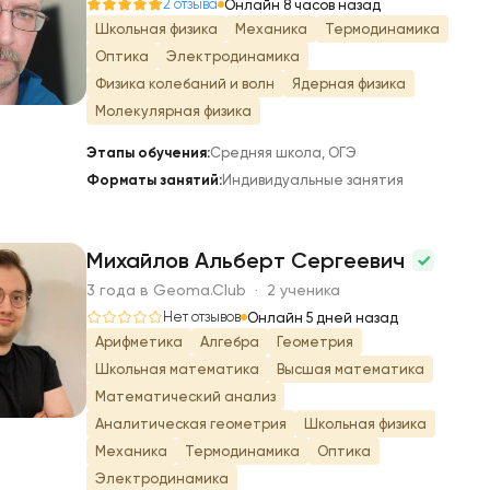
К
2 отзыва
Онлайн 8 часов назад
Школьная физика
Механика
Термодинамика
Оптика
Электродинамика
Физика колебаний и волн
Ядерная физика
Молекулярная физика
Этапы обучения:
Средняя школа, ОГЭ
Форматы занятий:
Индивидуальные занятия
Михайлов Альберт Сергеевич
3 года в Geoma.Club · 2 ученика
М
Нет отзывов
Онлайн 5 дней назад
Арифметика
Алгебра
Геометрия
Школьная математика
Высшая математика
Математический анализ
Аналитическая геометрия
Школьная физика
Механика
Термодинамика
Оптика
Электродинамика