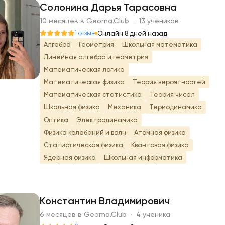
Солонина Дарья Тарасовна
10 месяцев в Geoma.Club · 13 учеников
С
1 отзыв
Онлайн 8 дней назад
Алгебра
Геометрия
Школьная математика
Линейная алгебра и геометрия
Математическая логика
Математическая физика
Теория вероятностей
Математическая статистика
Теория чисел
Школьная физика
Механика
Термодинамика
Оптика
Электродинамика
Физика колебаний и волн
Атомная физика
Статистическая физика
Квантовая физика
Ядерная физика
Школьная информатика
Константин Владимирович
6 месяцев в Geoma.Club · 4 ученика