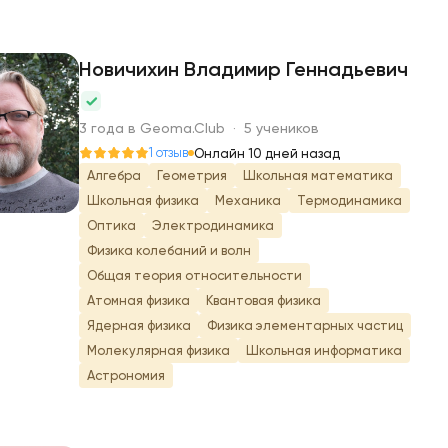
Новичихин Владимир Геннадьевич
Н
3 года в Geoma.Club · 5 учеников
1 отзыв
Онлайн 10 дней назад
Алгебра
Геометрия
Школьная математика
Школьная физика
Механика
Термодинамика
Оптика
Электродинамика
Физика колебаний и волн
Общая теория относительности
Атомная физика
Квантовая физика
Ядерная физика
Физика элементарных частиц
Молекулярная физика
Школьная информатика
Астрономия