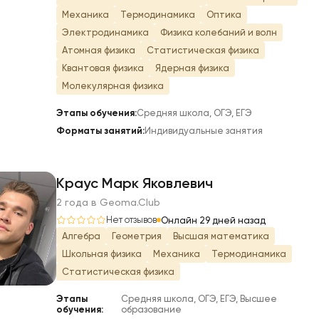
Механика
Термодинамика
Оптика
Электродинамика
Физика колебаний и волн
Атомная физика
Статистическая физика
Квантовая физика
Ядерная физика
Молекулярная физика
Этапы обучения:
Средняя школа, ОГЭ, ЕГЭ
Форматы занятий:
Индивидуальные занятия
Краус Марк Яковлевич
2 года в Geoma.Club
К
Нет отзывов
Онлайн 29 дней назад
Алгебра
Геометрия
Высшая математика
Школьная физика
Механика
Термодинамика
Статистическая физика
Этапы
Средняя школа, ОГЭ, ЕГЭ, Высшее
обучения:
образование