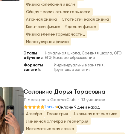
Физика колебаний и волн
Общая теория относительности
Атомная физика
Статистическая физика
Квантовая физика
Ядерная физика
Физика элементарных частиц
Молекулярная физика
Этапы
Начальная школа, Средняя школа, ОГЭ,
обучения:
ЕГЭ, Высшее образование
Форматы
Индивидуальные занятия,
занятий:
Групповые занятия
Солонина Дарья Тарасовна
11 месяцев в Geoma.Club · 13 учеников
С
1 отзыв
Онлайн 9 дней назад
Алгебра
Геометрия
Школьная математика
Линейная алгебра и геометрия
Математическая логика