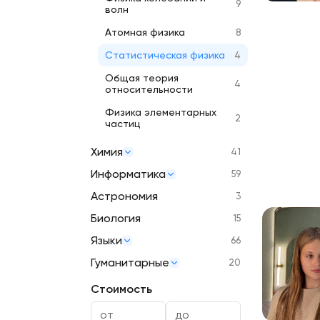
9
волн
Атомная физика
8
Статистическая физика
4
Общая теория
4
относительности
Физика элементарных
2
частиц
Химия
41
Информатика
59
Астрономия
3
Биология
15
Языки
66
Гуманитарные
20
Стоимость