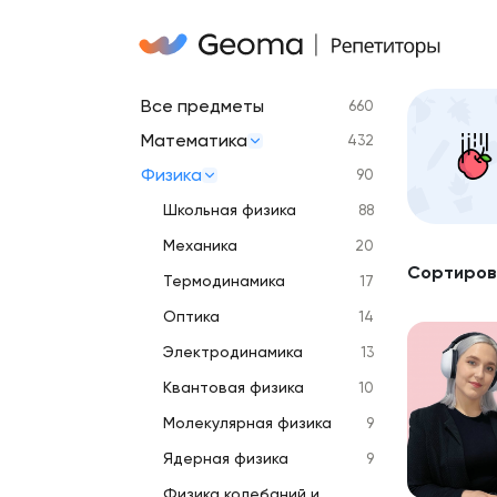
Все предметы
660
Математика
432
Физика
90
Школьная физика
88
Механика
20
Сортиров
Термодинамика
17
Оптика
14
Электродинамика
13
Квантовая физика
10
Молекулярная физика
9
Ядерная физика
9
Физика колебаний и