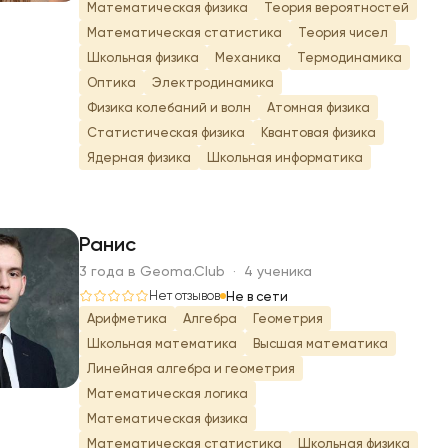
Математическая физика
Теория вероятностей
Математическая статистика
Теория чисел
Школьная физика
Механика
Термодинамика
Оптика
Электродинамика
Физика колебаний и волн
Атомная физика
Статистическая физика
Квантовая физика
Ядерная физика
Школьная информатика
Ранис
3 года в Geoma.Club · 4 ученика
Р
Нет отзывов
Не в сети
Арифметика
Алгебра
Геометрия
Школьная математика
Высшая математика
Линейная алгебра и геометрия
Математическая логика
Математическая физика
Математическая статистика
Школьная физика