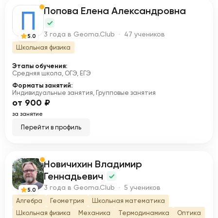
Попова Елена Александровна
П
3 года в Geoma.Club · 47 учеников
5.0
Школьная физика
Этапы обучения:
Средняя школа, ОГЭ, ЕГЭ
Форматы занятий:
Индивидуальные занятия, Групповые занятия
от 900 ₽
за занятие
Перейти в профиль
Новичихин Владимир
Н
Геннадьевич
3 года в Geoma.Club · 5 учеников
5.0
Алгебра
Геометрия
Школьная математика
Школьная физика
Механика
Термодинамика
Оптика