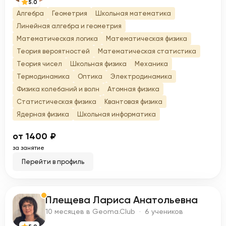
5.0
Алгебра
Геометрия
Школьная математика
Линейная алгебра и геометрия
Математическая логика
Математическая физика
Теория вероятностей
Математическая статистика
Теория чисел
Школьная физика
Механика
Термодинамика
Оптика
Электродинамика
Физика колебаний и волн
Атомная физика
Статистическая физика
Квантовая физика
Ядерная физика
Школьная информатика
от 1400 ₽
за занятие
Перейти в профиль
Плещева Лариса Анатольевна
П
10 месяцев в Geoma.Club · 6 учеников