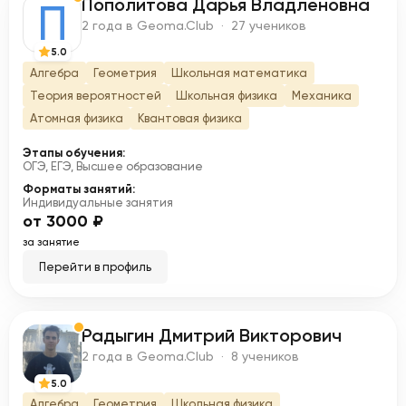
Пополитова Дарья Владленовна
П
2 года в Geoma.Club · 27 учеников
5.0
Алгебра
Геометрия
Школьная математика
Теория вероятностей
Школьная физика
Механика
Атомная физика
Квантовая физика
Этапы обучения:
ОГЭ, ЕГЭ, Высшее образование
Форматы занятий:
Индивидуальные занятия
от 3000 ₽
за занятие
Перейти в профиль
Радыгин Дмитрий Викторович
Р
2 года в Geoma.Club · 8 учеников
5.0
Алгебра
Геометрия
Школьная физика