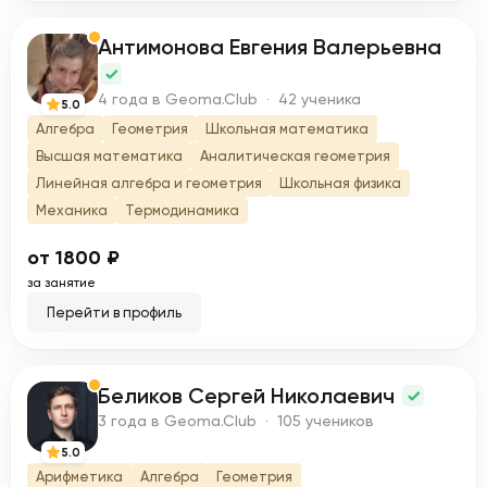
Антимонова Евгения Валерьевна
А
4 года в Geoma.Club · 42 ученика
5.0
Алгебра
Геометрия
Школьная математика
Высшая математика
Аналитическая геометрия
Линейная алгебра и геометрия
Школьная физика
Механика
Термодинамика
от 1800 ₽
за занятие
Перейти в профиль
Беликов Сергей Николаевич
Б
3 года в Geoma.Club · 105 учеников
5.0
Арифметика
Алгебра
Геометрия