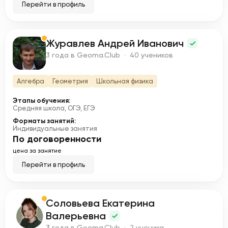
Перейти в профиль
Журавлев Андрей Иванович
Ж
3 года в Geoma.Club · 40 учеников
Алгебра
Геометрия
Школьная физика
Этапы обучения:
Средняя школа, ОГЭ, ЕГЭ
Форматы занятий:
Индивидуальные занятия
По договоренности
цена за занятие
Перейти в профиль
Соловьева Екатерина
С
Валерьевна
3 года в Geoma.Club · 2 ученика