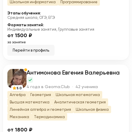
Школьная информатика
Программирование
Этапы обучения:
Средняя школа, ОГЭ, ЕГЭ
Форматы занятий:
Индивидуальные занятия, Групповые занятия
от 1500 ₽
за занятие
Перейти в профиль
Антимонова Евгения Валерьевна
А
4 года в Geoma.Club · 42 ученика
5.0
Алгебра
Геометрия
Школьная математика
Высшая математика
Аналитическая геометрия
Линейная алгебра и геометрия
Школьная физика
Механика
Термодинамика
от 1800 ₽