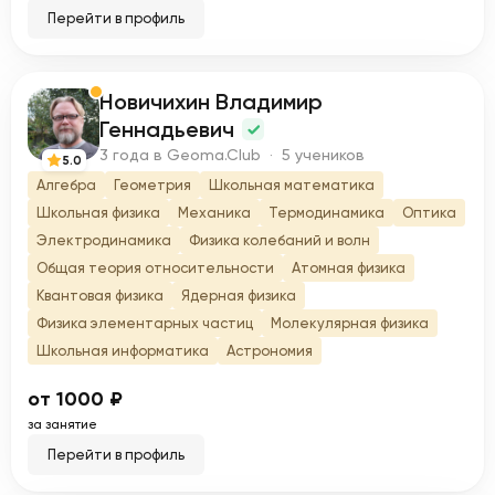
Перейти в профиль
Новичихин Владимир
Н
Геннадьевич
3 года в Geoma.Club · 5 учеников
5.0
Алгебра
Геометрия
Школьная математика
Школьная физика
Механика
Термодинамика
Оптика
Электродинамика
Физика колебаний и волн
Общая теория относительности
Атомная физика
Квантовая физика
Ядерная физика
Физика элементарных частиц
Молекулярная физика
Школьная информатика
Астрономия
от 1000 ₽
за занятие
Перейти в профиль