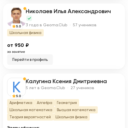
Никoлaeв Илья Александрович
Н
3 года в Geoma.Club · 57 учеников
5.0
Школьная физика
от 950 ₽
за занятие
Перейти в профиль
Калугина Ксения Дмитриевна
К
5 лет в Geoma.Club · 27 учеников
5.0
Арифметика
Алгебра
Геометрия
Школьная математика
Высшая математика
Теория вероятностей
Школьная физика
Этапы обучения: