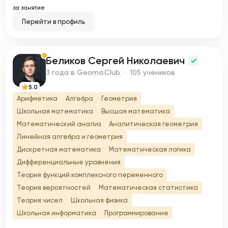
за занятие
Перейти в профиль
Беликов Сергей Николаевич
Б
3 года в Geoma.Club · 105 учеников
5.0
Арифметика
Алгебра
Геометрия
Школьная математика
Высшая математика
Математический анализ
Аналитическая геометрия
Линейная алгебра и геометрия
Дискретная математика
Математическая логика
Дифференциальные уравнения
Теория функций комплексного переменного
Теория вероятностей
Математическая статистика
Теория чисел
Школьная физика
Школьная информатика
Программирование