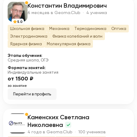
Константин Владимирович
К
6 месяцев в Geoma.Club · 4 ученика
5.0
Школьная физика
Механика
Термодинамика
Оптика
Электродинамика
Физика колебаний и волн
Ядерная физика
Молекулярная физика
Этапы обучения:
Средняя школа, ОГЭ
Форматы занятий:
Индивидуальные занятия
от 1500 ₽
за занятие
Перейти в профиль
Каменских Светлана
К
Николаевна
4 года в Geoma.Club · 100 учеников