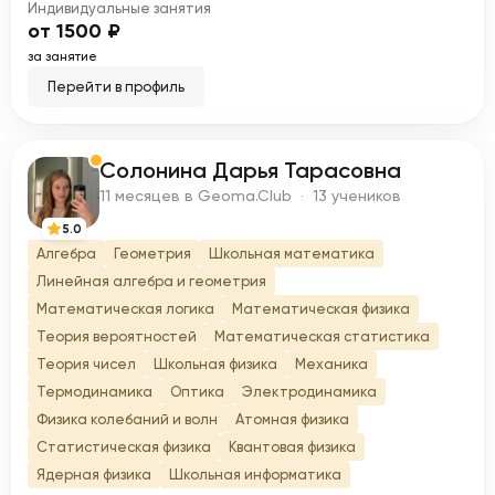
Индивидуальные занятия
от 1500 ₽
за занятие
Перейти в профиль
Солонина Дарья Тарасовна
С
11 месяцев в Geoma.Club · 13 учеников
5.0
Алгебра
Геометрия
Школьная математика
Линейная алгебра и геометрия
Математическая логика
Математическая физика
Теория вероятностей
Математическая статистика
Теория чисел
Школьная физика
Механика
Термодинамика
Оптика
Электродинамика
Физика колебаний и волн
Атомная физика
Статистическая физика
Квантовая физика
Ядерная физика
Школьная информатика