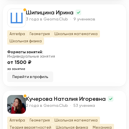
Шипицина Ирина
Ш
3 года в Geoma.Club · 9 учеников
Алгебра
Геометрия
Школьная математика
Школьная физика
Форматы занятий:
Индивидуальные занятия
от 1500 ₽
за занятие
Перейти в профиль
Кучерова Наталия Игоревна
К
2 года в Geoma.Club · 53 ученика
Алгебра
Геометрия
Школьная математика
Теория вероятностей
Школьная физика
Механика