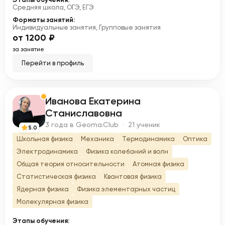
Средняя школа, ОГЭ, ЕГЭ
Форматы занятий:
Индивидуальные занятия, Групповые занятия
от 1200 ₽
за занятие
Перейти в профиль
Иванова Екатерина
И
Станиславовна
3 года в Geoma.Club · 21 ученик
5.0
Школьная физика
Механика
Термодинамика
Оптика
Электродинамика
Физика колебаний и волн
Общая теория относительности
Атомная физика
Статистическая физика
Квантовая физика
Ядерная физика
Физика элементарных частиц
Молекулярная физика
Этапы обучения: