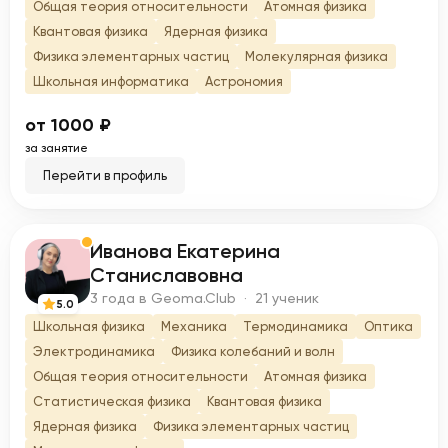
Общая теория относительности
Атомная физика
Квантовая физика
Ядерная физика
Физика элементарных частиц
Молекулярная физика
Школьная информатика
Астрономия
от 1000 ₽
за занятие
Перейти в профиль
Иванова Екатерина
И
Станиславовна
3 года в Geoma.Club · 21 ученик
5.0
Школьная физика
Механика
Термодинамика
Оптика
Электродинамика
Физика колебаний и волн
Общая теория относительности
Атомная физика
Статистическая физика
Квантовая физика
Ядерная физика
Физика элементарных частиц