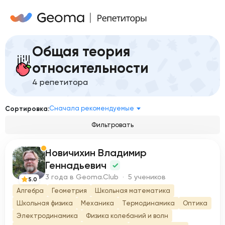
Общая теория
относительности
4 репетитора
Сначала рекомендуемые
Сортировка:
Фильтровать
Новичихин Владимир
Н
Геннадьевич
3 года в Geoma.Club · 5 учеников
5.0
Алгебра
Геометрия
Школьная математика
Школьная физика
Механика
Термодинамика
Оптика
Электродинамика
Физика колебаний и волн