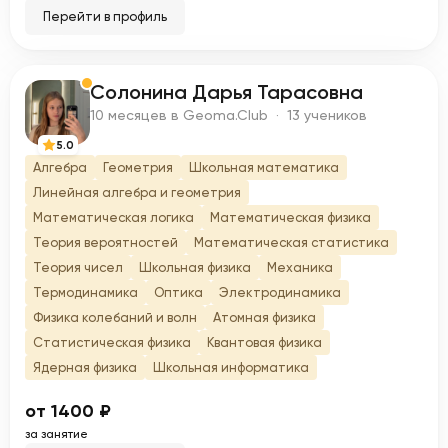
Перейти в профиль
Солонина Дарья Тарасовна
С
10 месяцев в Geoma.Club · 13 учеников
5.0
Алгебра
Геометрия
Школьная математика
Линейная алгебра и геометрия
Математическая логика
Математическая физика
Теория вероятностей
Математическая статистика
Теория чисел
Школьная физика
Механика
Термодинамика
Оптика
Электродинамика
Физика колебаний и волн
Атомная физика
Статистическая физика
Квантовая физика
Ядерная физика
Школьная информатика
от 1400 ₽
за занятие