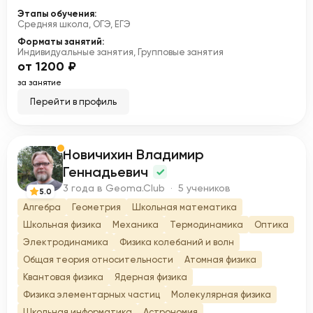
Этапы обучения:
Средняя школа, ОГЭ, ЕГЭ
Форматы занятий:
Индивидуальные занятия, Групповые занятия
от 1200 ₽
за занятие
Перейти в профиль
Новичихин Владимир
Н
Геннадьевич
3 года в Geoma.Club · 5 учеников
5.0
Алгебра
Геометрия
Школьная математика
Школьная физика
Механика
Термодинамика
Оптика
Электродинамика
Физика колебаний и волн
Общая теория относительности
Атомная физика
Квантовая физика
Ядерная физика
Физика элементарных частиц
Молекулярная физика
Школьная информатика
Астрономия