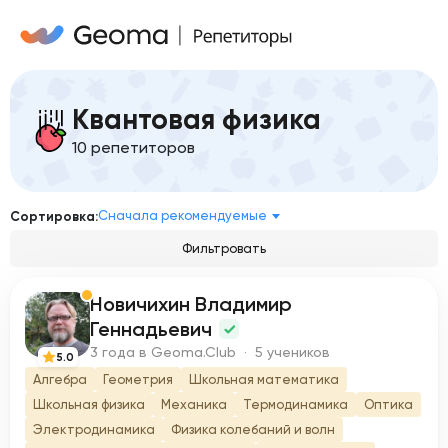
Квантовая физика
10 репетиторов
Сначала рекомендуемые
Сортировка:
Фильтровать
Новичихин Владимир
Н
Геннадьевич
3 года в Geoma.Club · 5 учеников
5.0
Алгебра
Геометрия
Школьная математика
Школьная физика
Механика
Термодинамика
Оптика
Электродинамика
Физика колебаний и волн