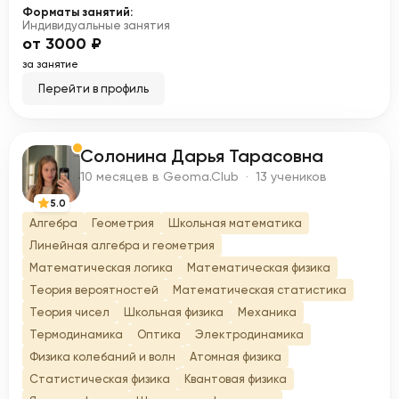
Форматы занятий:
Индивидуальные занятия
от 3000 ₽
за занятие
Перейти в профиль
Солонина Дарья Тарасовна
С
10 месяцев в Geoma.Club · 13 учеников
5.0
Алгебра
Геометрия
Школьная математика
Линейная алгебра и геометрия
Математическая логика
Математическая физика
Теория вероятностей
Математическая статистика
Теория чисел
Школьная физика
Механика
Термодинамика
Оптика
Электродинамика
Физика колебаний и волн
Атомная физика
Статистическая физика
Квантовая физика