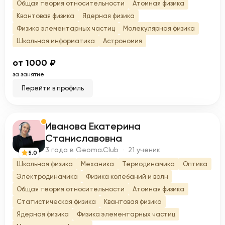
Общая теория относительности
Атомная физика
Квантовая физика
Ядерная физика
Физика элементарных частиц
Молекулярная физика
Школьная информатика
Астрономия
от 1000 ₽
за занятие
Перейти в профиль
Иванова Екатерина
И
Станиславовна
3 года в Geoma.Club · 21 ученик
5.0
Школьная физика
Механика
Термодинамика
Оптика
Электродинамика
Физика колебаний и волн
Общая теория относительности
Атомная физика
Статистическая физика
Квантовая физика
Ядерная физика
Физика элементарных частиц