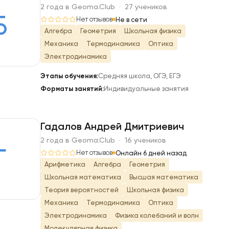
2 года в Geoma.Club · 27 учеников
Б
Нет отзывов
Не в сети
Алгебра
Геометрия
Школьная физика
Механика
Термодинамика
Оптика
Электродинамика
Этапы обучения:
Средняя школа, ОГЭ, ЕГЭ
Форматы занятий:
Индивидуальные занятия
Гадалов Андрей Дмитриевич
2 года в Geoma.Club · 16 учеников
Г
Нет отзывов
Онлайн 6 дней назад
Арифметика
Алгебра
Геометрия
Школьная математика
Высшая математика
Теория вероятностей
Школьная физика
Механика
Термодинамика
Оптика
Электродинамика
Физика колебаний и волн
Молекулярная физика