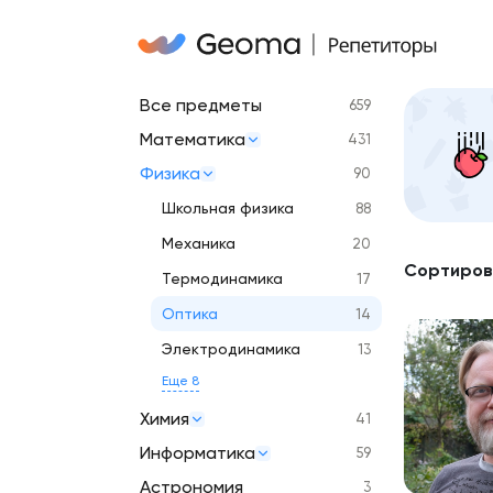
Все предметы
659
Математика
431
Физика
90
Школьная физика
88
Механика
20
Сортиров
Термодинамика
17
Оптика
14
Электродинамика
13
Еще 8
Химия
41
Информатика
59
Астрономия
3