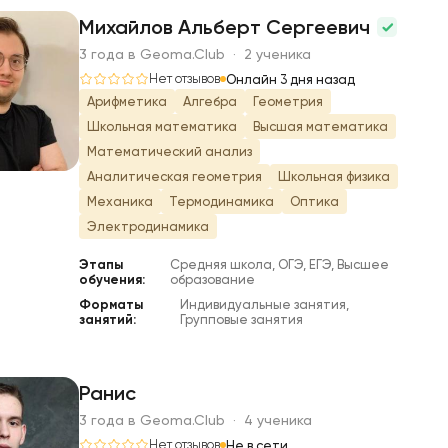
Михайлов Альберт Сергеевич
3 года в Geoma.Club · 2 ученика
М
Нет отзывов
Онлайн 3 дня назад
Арифметика
Алгебра
Геометрия
Школьная математика
Высшая математика
Математический анализ
Аналитическая геометрия
Школьная физика
Механика
Термодинамика
Оптика
Электродинамика
Этапы
Средняя школа, ОГЭ, ЕГЭ, Высшее
обучения:
образование
Форматы
Индивидуальные занятия,
занятий:
Групповые занятия
Ранис
3 года в Geoma.Club · 4 ученика
Нет отзывов
Не в сети