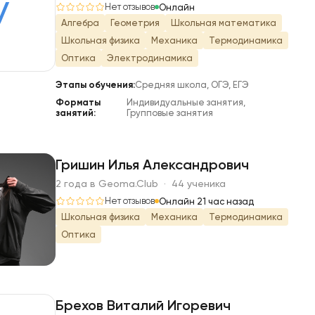
У
Нет отзывов
Онлайн
Алгебра
Геометрия
Школьная математика
Школьная физика
Механика
Термодинамика
Оптика
Электродинамика
Этапы обучения:
Средняя школа, ОГЭ, ЕГЭ
Форматы
Индивидуальные занятия,
занятий:
Групповые занятия
Гришин Илья Александрович
2 года в Geoma.Club · 44 ученика
Г
Нет отзывов
Онлайн 21 час назад
Школьная физика
Механика
Термодинамика
Оптика
Брехов Виталий Игоревич