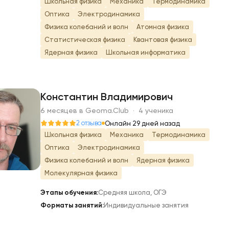
Школьная физика
Механика
Термодинамика
Оптика
Электродинамика
Физика колебаний и волн
Атомная физика
Статистическая физика
Квантовая физика
Ядерная физика
Школьная информатика
Константин Владимирович
6 месяцев в Geoma.Club · 4 ученика
К
2 отзыва
Онлайн 29 дней назад
Школьная физика
Механика
Термодинамика
Оптика
Электродинамика
Физика колебаний и волн
Ядерная физика
Молекулярная физика
Этапы обучения:
Средняя школа, ОГЭ
Форматы занятий:
Индивидуальные занятия