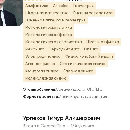
Р
Арифметика
Алгебра
Геометрия
Школьная математика
Высшая математика
Линейная алгебра и геометрия
Математическая логика
Математическая физика
Математическая статистика
Школьная физика
Механика
Термодинамика
Оптика
Электродинамика
Физика колебаний и волн
Атомная физика
Статистическая физика
Квантовая физика
Ядерная физика
Молекулярная физика
Этапы обучения:
Средняя школа, ОГЭ, ЕГЭ
Форматы занятий:
Индивидуальные занятия
Урпеков Тимур Алишерович
3 года в Geoma.Club · 134 ученика