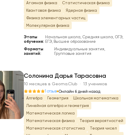
Атомная физика
Статистическая физика
Квантовая физика
Ядерная физика
Физика элементарных частиц
Молекулярная физика
Этапы
Начальная школа, Средняя школа, ОГЭ,
обучения:
ЕГЭ, Высшее образование
Форматы
Индивидуальные занятия,
занятий:
Групповые занятия
Солонина Дарья Тарасовна
10 месяцев в Geoma.Club · 13 учеников
С
1 отзыв
Онлайн 6 дней назад
Алгебра
Геометрия
Школьная математика
Линейная алгебра и геометрия
Математическая логика
Математическая физика
Теория вероятностей
Математическая статистика
Теория чисел