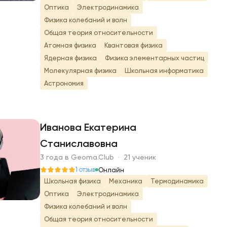
Оптика
Электродинамика
Физика колебаний и волн
Общая теория относительности
Атомная физика
Квантовая физика
Ядерная физика
Физика элементарных частиц
Молекулярная физика
Школьная информатика
Астрономия
Иванова Екатерина
Станиславовна
И
3 года в Geoma.Club · 21 ученик
1 отзыв
Онлайн
Школьная физика
Механика
Термодинамика
Оптика
Электродинамика
Физика колебаний и волн
Общая теория относительности