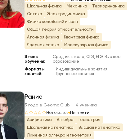
Ц
Школьная физика
Механика
Термодинамика
Оптика
Электродинамика
Физика колебаний и волн
Общая теория относительности
Атомная физика
Квантовая физика
Ядерная физика
Молекулярная физика
Этапы
Средняя школа, ОГЭ, ЕГЭ, Высшее
обучения:
образование
Форматы
Индивидуальные занятия,
занятий:
Групповые занятия
Ранис
3 года в Geoma.Club · 4 ученика
Р
Нет отзывов
Не в сети
Арифметика
Алгебра
Геометрия
Школьная математика
Высшая математика
Линейная алгебра и геометрия