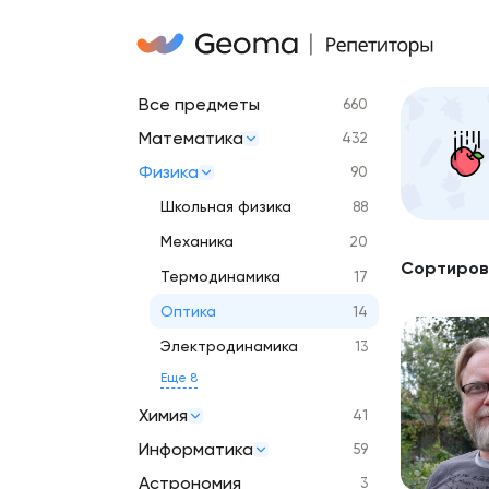
Все предметы
660
Математика
432
Физика
90
Школьная физика
88
Механика
20
Сортиров
Термодинамика
17
Оптика
14
Электродинамика
13
Еще 8
Химия
41
Информатика
59
Астрономия
3