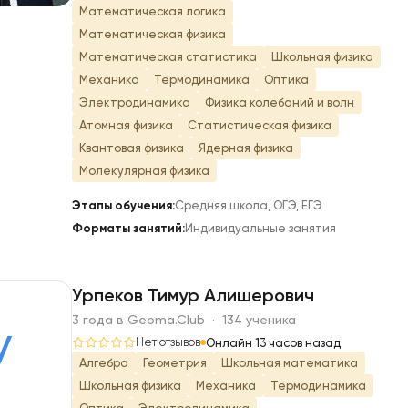
Математическая логика
Математическая физика
Математическая статистика
Школьная физика
Механика
Термодинамика
Оптика
Электродинамика
Физика колебаний и волн
Атомная физика
Статистическая физика
Квантовая физика
Ядерная физика
Молекулярная физика
Этапы обучения:
Средняя школа, ОГЭ, ЕГЭ
Форматы занятий:
Индивидуальные занятия
Урпеков Тимур Алишерович
3 года в Geoma.Club · 134 ученика
У
Нет отзывов
Онлайн 13 часов назад
Алгебра
Геометрия
Школьная математика
Школьная физика
Механика
Термодинамика