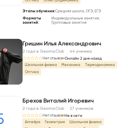
Оптика
Электродинамика
Этапы обучения:
Средняя школа, ОГЭ, ЕГЭ
Форматы
Индивидуальные занятия,
занятий:
Групповые занятия
Гришин Илья Александрович
2 года в Geoma.Club · 44 ученика
Г
Нет отзывов
Онлайн 2 дня назад
Школьная физика
Механика
Термодинамика
Оптика
Брехов Виталий Игоревич
2 года в Geoma.Club · 27 учеников
Б
Нет отзывов
Не в сети
Алгебра
Геометрия
Школьная физика