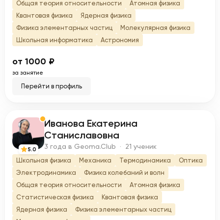
Общая теория относительности
Атомная физика
Квантовая физика
Ядерная физика
Физика элементарных частиц
Молекулярная физика
Школьная информатика
Астрономия
от 1000 ₽
за занятие
Перейти в профиль
Иванова Екатерина
И
Станиславовна
3 года в Geoma.Club · 21 ученик
5.0
Школьная физика
Механика
Термодинамика
Оптика
Электродинамика
Физика колебаний и волн
Общая теория относительности
Атомная физика
Статистическая физика
Квантовая физика
Ядерная физика
Физика элементарных частиц