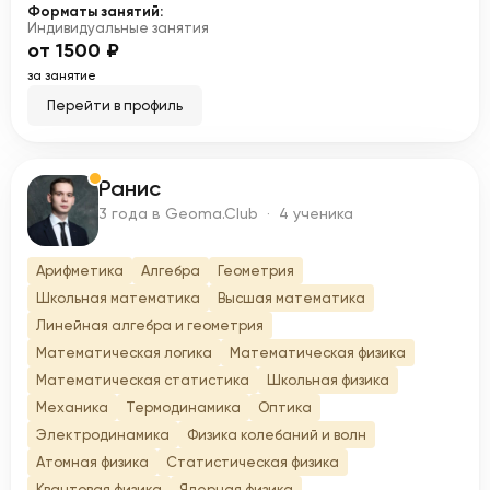
Форматы занятий:
Индивидуальные занятия
от 1500 ₽
за занятие
Перейти в профиль
Ранис
Р
3 года в Geoma.Club · 4 ученика
Арифметика
Алгебра
Геометрия
Школьная математика
Высшая математика
Линейная алгебра и геометрия
Математическая логика
Математическая физика
Математическая статистика
Школьная физика
Механика
Термодинамика
Оптика
Электродинамика
Физика колебаний и волн
Атомная физика
Статистическая физика
Квантовая физика
Ядерная физика