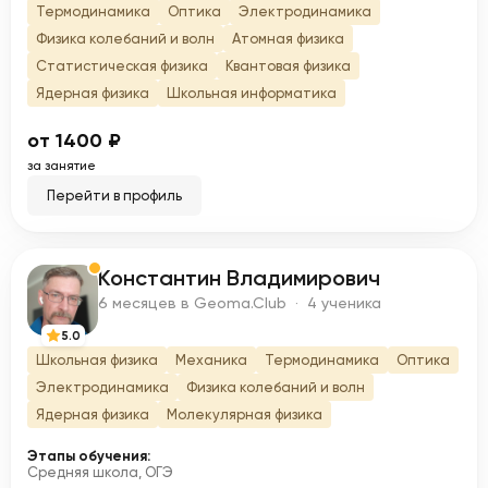
Термодинамика
Оптика
Электродинамика
Физика колебаний и волн
Атомная физика
Статистическая физика
Квантовая физика
Ядерная физика
Школьная информатика
от 1400 ₽
за занятие
Перейти в профиль
Константин Владимирович
К
6 месяцев в Geoma.Club · 4 ученика
5.0
Школьная физика
Механика
Термодинамика
Оптика
Электродинамика
Физика колебаний и волн
Ядерная физика
Молекулярная физика
Этапы обучения:
Средняя школа, ОГЭ