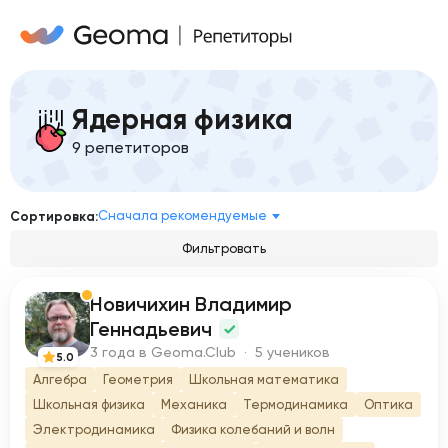
Ядерная физика
9 репетиторов
Сначала рекомендуемые
Сортировка:
Фильтровать
Новичихин Владимир
Н
Геннадьевич
3 года в Geoma.Club · 5 учеников
5.0
Алгебра
Геометрия
Школьная математика
Школьная физика
Механика
Термодинамика
Оптика
Электродинамика
Физика колебаний и волн