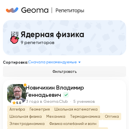
Ядерная физика
9 репетиторов
Сначала рекомендуемые
Сортировка:
Фильтровать
Новичихин Владимир
Н
Геннадьевич
3 года в Geoma.Club · 5 учеников
5.0
Алгебра
Геометрия
Школьная математика
Школьная физика
Механика
Термодинамика
Оптика
Электродинамика
Физика колебаний и волн