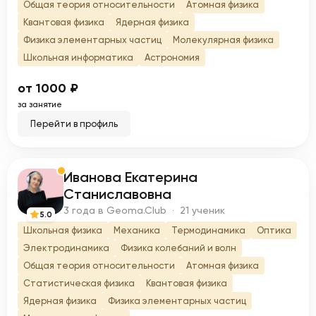
Общая теория относительности
Атомная физика
Квантовая физика
Ядерная физика
Физика элементарных частиц
Молекулярная физика
Школьная информатика
Астрономия
от 1000 ₽
за занятие
Перейти в профиль
Иванова Екатерина
И
Станиславовна
3 года в Geoma.Club · 21 ученик
5.0
Школьная физика
Механика
Термодинамика
Оптика
Электродинамика
Физика колебаний и волн
Общая теория относительности
Атомная физика
Статистическая физика
Квантовая физика
Ядерная физика
Физика элементарных частиц