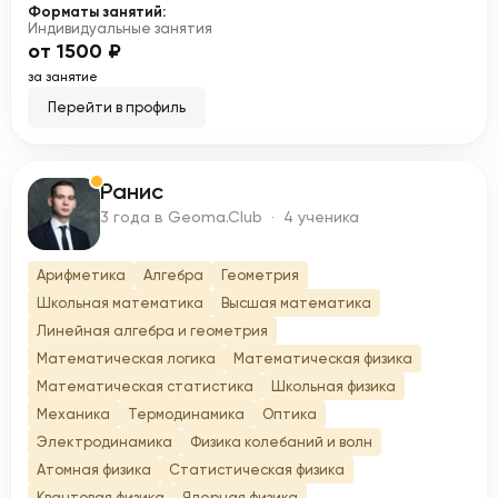
Форматы занятий:
Индивидуальные занятия
от 1500 ₽
за занятие
Перейти в профиль
Ранис
Р
3 года в Geoma.Club · 4 ученика
Арифметика
Алгебра
Геометрия
Школьная математика
Высшая математика
Линейная алгебра и геометрия
Математическая логика
Математическая физика
Математическая статистика
Школьная физика
Механика
Термодинамика
Оптика
Электродинамика
Физика колебаний и волн
Атомная физика
Статистическая физика
Квантовая физика
Ядерная физика