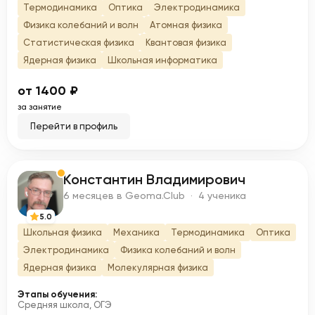
Термодинамика
Оптика
Электродинамика
Физика колебаний и волн
Атомная физика
Статистическая физика
Квантовая физика
Ядерная физика
Школьная информатика
от 1400 ₽
за занятие
Перейти в профиль
Константин Владимирович
К
6 месяцев в Geoma.Club · 4 ученика
5.0
Школьная физика
Механика
Термодинамика
Оптика
Электродинамика
Физика колебаний и волн
Ядерная физика
Молекулярная физика
Этапы обучения:
Средняя школа, ОГЭ