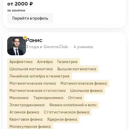
от 2000 ₽
за занятие
Перейти в профиль
Ранис
Р
3 года в Geoma.Club · 4 ученика
Арифметика
Алгебра
Геометрия
Школьная математика
Высшая математика
Линейная алгебра и геометрия
Математическая логика
Математическая физика
Математическая статистика
Школьная физика
Механика
Термодинамика
Оптика
Электродинамика
Физика колебаний и волн
Атомная физика
Статистическая физика
Квантовая физика
Ядерная физика
Молекулярная физика