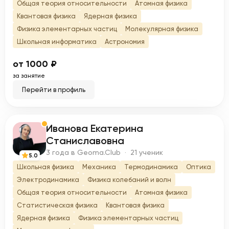
Общая теория относительности
Атомная физика
Квантовая физика
Ядерная физика
Физика элементарных частиц
Молекулярная физика
Школьная информатика
Астрономия
от 1000 ₽
за занятие
Перейти в профиль
Иванова Екатерина
И
Станиславовна
3 года в Geoma.Club · 21 ученик
5.0
Школьная физика
Механика
Термодинамика
Оптика
Электродинамика
Физика колебаний и волн
Общая теория относительности
Атомная физика
Статистическая физика
Квантовая физика
Ядерная физика
Физика элементарных частиц