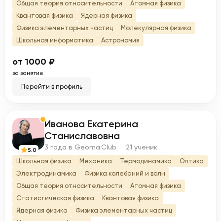
Общая теория относительности
Атомная физика
Квантовая физика
Ядерная физика
Физика элементарных частиц
Молекулярная физика
Школьная информатика
Астрономия
от 1000 ₽
за занятие
Перейти в профиль
Иванова Екатерина
И
Станиславовна
3 года в Geoma.Club · 21 ученик
5.0
Школьная физика
Механика
Термодинамика
Оптика
Электродинамика
Физика колебаний и волн
Общая теория относительности
Атомная физика
Статистическая физика
Квантовая физика
Ядерная физика
Физика элементарных частиц