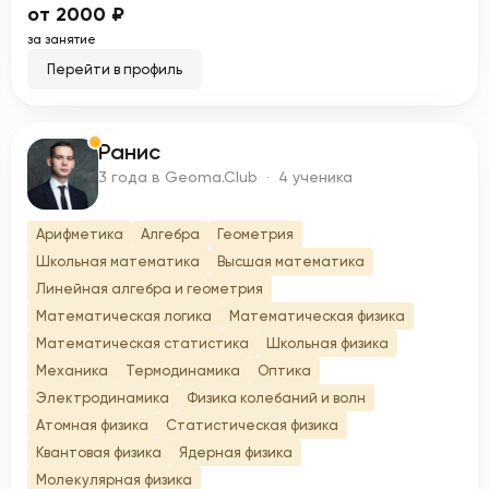
от 2000 ₽
за занятие
Перейти в профиль
Ранис
Р
3 года в Geoma.Club · 4 ученика
Арифметика
Алгебра
Геометрия
Школьная математика
Высшая математика
Линейная алгебра и геометрия
Математическая логика
Математическая физика
Математическая статистика
Школьная физика
Механика
Термодинамика
Оптика
Электродинамика
Физика колебаний и волн
Атомная физика
Статистическая физика
Квантовая физика
Ядерная физика
Молекулярная физика