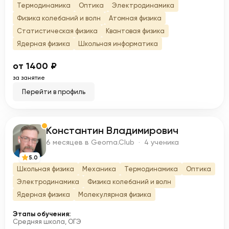
Термодинамика
Оптика
Электродинамика
Физика колебаний и волн
Атомная физика
Статистическая физика
Квантовая физика
Ядерная физика
Школьная информатика
от 1400 ₽
за занятие
Перейти в профиль
Константин Владимирович
К
6 месяцев в Geoma.Club · 4 ученика
5.0
Школьная физика
Механика
Термодинамика
Оптика
Электродинамика
Физика колебаний и волн
Ядерная физика
Молекулярная физика
Этапы обучения:
Средняя школа, ОГЭ