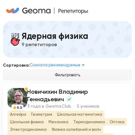
Ядерная физика
9 репетиторов
Сначала рекомендуемые
Сортировка:
Фильтровать
Новичихин Владимир
Н
Геннадьевич
3 года в Geoma.Club · 5 учеников
5.0
Алгебра
Геометрия
Школьная математика
Школьная физика
Механика
Термодинамика
Оптика
Электродинамика
Физика колебаний и волн