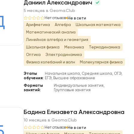
Даниил Александрович
5 месяцев в Geoma.Club
Д
Нет отзывов
Не в сети
Арифметика
Алгебра
Школьная математика
Математический анализ
Линейная алгебра и геометрия
Школьная физика
Механика
Термодинамика
Оптика
Электродинамика
Физика колебаний и волн
Молекулярная физика
Этапы
Начальная школа, Средняя школа, ОГЭ,
обучения:
ЕГЭ, Высшее образование
Форматы
Индивидуальные занятия,
занятий:
Групповые занятия
Бадина Елизавета Александровна
10 месяцев в Geoma.Club
Б
Нет отзывов
Не в сети