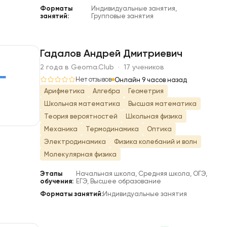
Форматы
Индивидуальные занятия,
занятий:
Групповые занятия
Гадалов Андрей Дмитриевич
2 года в Geoma.Club · 17 учеников
Г
Нет отзывов
Онлайн 9 часов назад
Арифметика
Алгебра
Геометрия
Школьная математика
Высшая математика
Теория вероятностей
Школьная физика
Механика
Термодинамика
Оптика
Электродинамика
Физика колебаний и волн
Молекулярная физика
Этапы
Начальная школа, Средняя школа, ОГЭ,
обучения:
ЕГЭ, Высшее образование
Форматы занятий:
Индивидуальные занятия