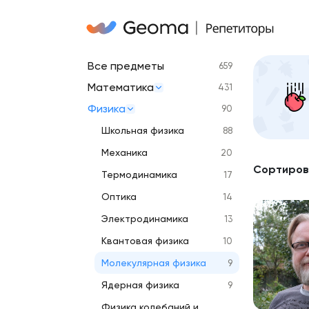
Все предметы
659
Математика
431
Физика
90
Школьная физика
88
Механика
20
Сортиров
Термодинамика
17
Оптика
14
Электродинамика
13
Квантовая физика
10
Молекулярная физика
9
Ядерная физика
9
Физика колебаний и