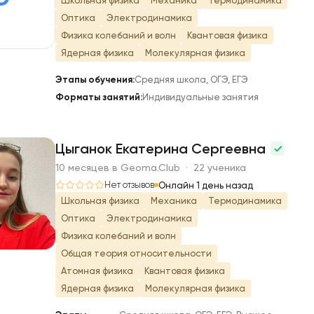
Школьная физика
Механика
Термодинамика
Оптика
Электродинамика
Физика колебаний и волн
Квантовая физика
Ядерная физика
Молекулярная физика
Этапы обучения:
Средняя школа, ОГЭ, ЕГЭ
Форматы занятий:
Индивидуальные занятия
Цыганок Екатерина Сергеевна
10 месяцев в Geoma.Club · 22 ученика
Ц
Нет отзывов
Онлайн 1 день назад
Школьная физика
Механика
Термодинамика
Оптика
Электродинамика
Физика колебаний и волн
Общая теория относительности
Атомная физика
Квантовая физика
Ядерная физика
Молекулярная физика