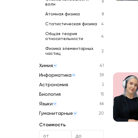
9
волн
Атомная физика
8
Статистическая физика
4
Общая теория
4
относительности
Физика элементарных
2
частиц
Химия
41
Информатика
59
Астрономия
3
Биология
15
Языки
66
Гуманитарные
20
Стоимость