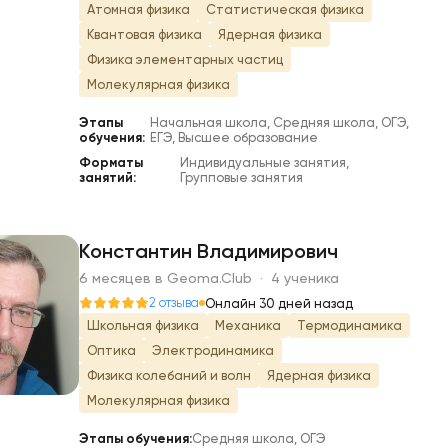
Атомная физика
Статистическая физика
Квантовая физика
Ядерная физика
Физика элементарных частиц
Молекулярная физика
Этапы
Начальная школа, Средняя школа, ОГЭ,
обучения:
ЕГЭ, Высшее образование
Форматы
Индивидуальные занятия,
занятий:
Групповые занятия
Константин Владимирович
6 месяцев в Geoma.Club · 4 ученика
К
2 отзыва
Онлайн 30 дней назад
Школьная физика
Механика
Термодинамика
Оптика
Электродинамика
Физика колебаний и волн
Ядерная физика
Молекулярная физика
Этапы обучения:
Средняя школа, ОГЭ