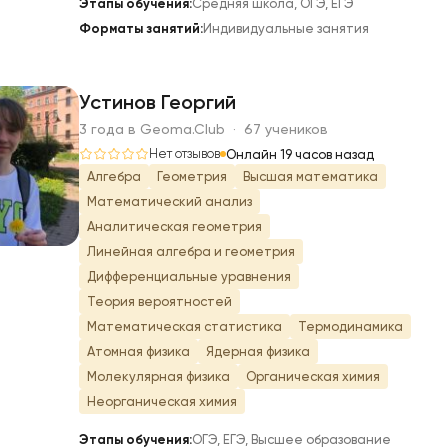
Этапы обучения:
Средняя школа, ОГЭ, ЕГЭ
Форматы занятий:
Индивидуальные занятия
Устинов Георгий
3 года в Geoma.Club · 67 учеников
У
Нет отзывов
Онлайн 19 часов назад
Алгебра
Геометрия
Высшая математика
Математический анализ
Аналитическая геометрия
Линейная алгебра и геометрия
Дифференциальные уравнения
Теория вероятностей
Математическая статистика
Термодинамика
Атомная физика
Ядерная физика
Молекулярная физика
Органическая химия
Неорганическая химия
Этапы обучения:
ОГЭ, ЕГЭ, Высшее образование