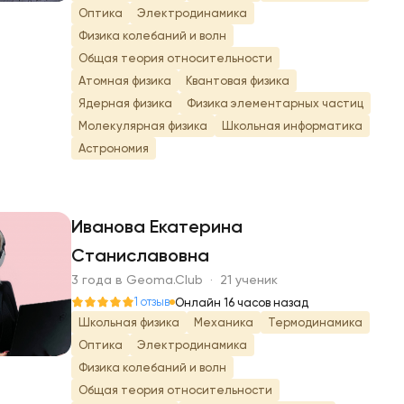
Оптика
Электродинамика
Физика колебаний и волн
Общая теория относительности
Атомная физика
Квантовая физика
Ядерная физика
Физика элементарных частиц
Молекулярная физика
Школьная информатика
Астрономия
Иванова Екатерина
Станиславовна
И
3 года в Geoma.Club · 21 ученик
1 отзыв
Онлайн 16 часов назад
Школьная физика
Механика
Термодинамика
Оптика
Электродинамика
Физика колебаний и волн
Общая теория относительности