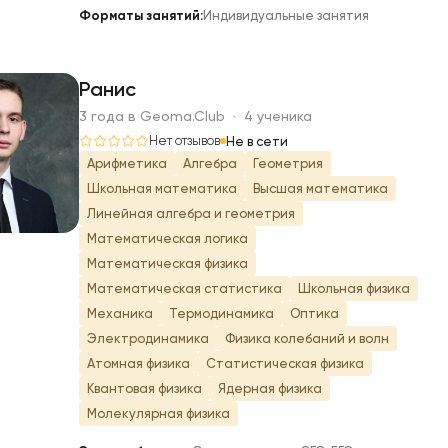
Форматы занятий:
Индивидуальные занятия
Ранис
3 года в Geoma.Club · 4 ученика
Р
Нет отзывов
Не в сети
Арифметика
Алгебра
Геометрия
Школьная математика
Высшая математика
Линейная алгебра и геометрия
Математическая логика
Математическая физика
Математическая статистика
Школьная физика
Механика
Термодинамика
Оптика
Электродинамика
Физика колебаний и волн
Атомная физика
Статистическая физика
Квантовая физика
Ядерная физика
Молекулярная физика