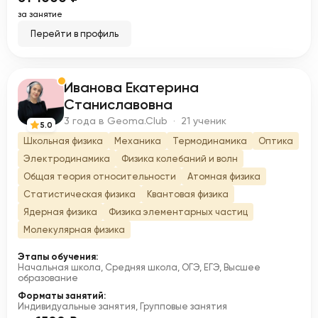
за занятие
Перейти в профиль
Иванова Екатерина
И
Станиславовна
3 года в Geoma.Club · 21 ученик
5.0
Школьная физика
Механика
Термодинамика
Оптика
Электродинамика
Физика колебаний и волн
Общая теория относительности
Атомная физика
Статистическая физика
Квантовая физика
Ядерная физика
Физика элементарных частиц
Молекулярная физика
Этапы обучения:
Начальная школа, Средняя школа, ОГЭ, ЕГЭ, Высшее
образование
Форматы занятий:
Индивидуальные занятия, Групповые занятия