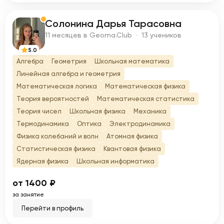
Солонина Дарья Тарасовна
С
11 месяцев в Geoma.Club · 13 учеников
5.0
Алгебра
Геометрия
Школьная математика
Линейная алгебра и геометрия
Математическая логика
Математическая физика
Теория вероятностей
Математическая статистика
Теория чисел
Школьная физика
Механика
Термодинамика
Оптика
Электродинамика
Физика колебаний и волн
Атомная физика
Статистическая физика
Квантовая физика
Ядерная физика
Школьная информатика
от 1400 ₽
за занятие
Перейти в профиль