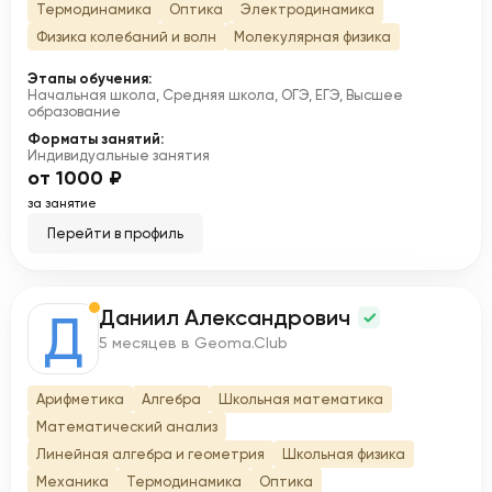
Термодинамика
Оптика
Электродинамика
Физика колебаний и волн
Молекулярная физика
Этапы обучения:
Начальная школа, Средняя школа, ОГЭ, ЕГЭ, Высшее
образование
Форматы занятий:
Индивидуальные занятия
от 1000 ₽
за занятие
Перейти в профиль
Даниил Александрович
Д
5 месяцев в Geoma.Club
Арифметика
Алгебра
Школьная математика
Математический анализ
Линейная алгебра и геометрия
Школьная физика
Механика
Термодинамика
Оптика