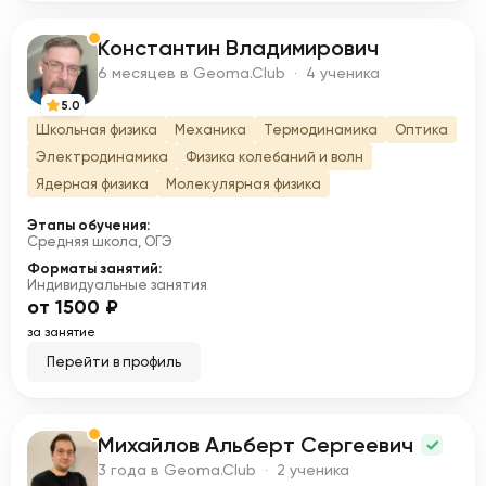
Константин Владимирович
К
6 месяцев в Geoma.Club · 4 ученика
5.0
Школьная физика
Механика
Термодинамика
Оптика
Электродинамика
Физика колебаний и волн
Ядерная физика
Молекулярная физика
Этапы обучения:
Средняя школа, ОГЭ
Форматы занятий:
Индивидуальные занятия
от 1500 ₽
за занятие
Перейти в профиль
Михайлов Альберт Сергеевич
М
3 года в Geoma.Club · 2 ученика