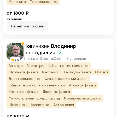
Механика
Термодинамика
от 1800 ₽
за занятие
Перейти в профиль
Новичихин Владимир
Н
Геннадьевич
3 года в Geoma.Club · 5 учеников
5.0
Алгебра
Геометрия
Школьная математика
Школьная физика
Механика
Термодинамика
Оптика
Электродинамика
Физика колебаний и волн
Общая теория относительности
Атомная физика
Квантовая физика
Ядерная физика
Физика элементарных частиц
Молекулярная физика
Школьная информатика
Астрономия
от 1000 ₽