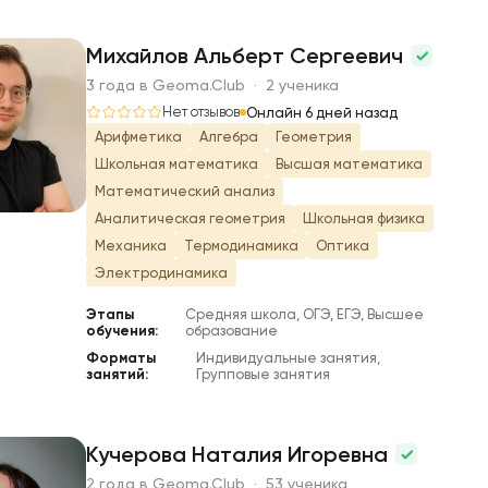
Михайлов Альберт Сергеевич
3 года в Geoma.Club · 2 ученика
М
Нет отзывов
Онлайн 6 дней назад
Арифметика
Алгебра
Геометрия
Школьная математика
Высшая математика
Математический анализ
Аналитическая геометрия
Школьная физика
Механика
Термодинамика
Оптика
Электродинамика
Этапы
Средняя школа, ОГЭ, ЕГЭ, Высшее
обучения:
образование
Форматы
Индивидуальные занятия,
занятий:
Групповые занятия
Кучерова Наталия Игоревна
2 года в Geoma.Club · 53 ученика