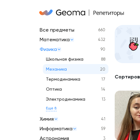
Все предметы
660
Математика
432
Физика
90
Школьная физика
88
Механика
20
Сортиров
Термодинамика
17
Оптика
14
Электродинамика
13
Еще 8
Химия
41
Информатика
59
Астрономия
3