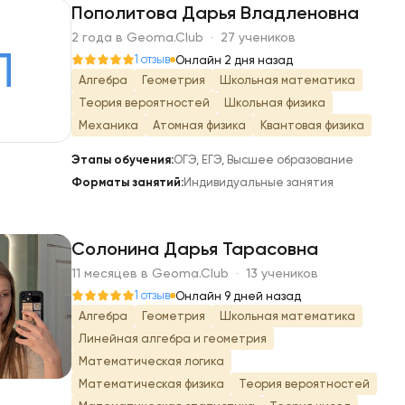
Пополитова Дарья Владленовна
2 года в Geoma.Club · 27 учеников
П
1 отзыв
Онлайн 2 дня назад
Алгебра
Геометрия
Школьная математика
Теория вероятностей
Школьная физика
Механика
Атомная физика
Квантовая физика
Этапы обучения:
ОГЭ, ЕГЭ, Высшее образование
Форматы занятий:
Индивидуальные занятия
Солонина Дарья Тарасовна
11 месяцев в Geoma.Club · 13 учеников
С
1 отзыв
Онлайн 9 дней назад
Алгебра
Геометрия
Школьная математика
Линейная алгебра и геометрия
Математическая логика
Математическая физика
Теория вероятностей