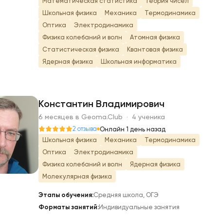
Математическая статистика
Теория чисел
Школьная физика
Механика
Термодинамика
Оптика
Электродинамика
Физика колебаний и волн
Атомная физика
Статистическая физика
Квантовая физика
Ядерная физика
Школьная информатика
Константин Владимирович
6 месяцев в Geoma.Club · 4 ученика
К
2 отзыва
Онлайн 1 день назад
Школьная физика
Механика
Термодинамика
Оптика
Электродинамика
Физика колебаний и волн
Ядерная физика
Молекулярная физика
Этапы обучения:
Средняя школа, ОГЭ
Форматы занятий:
Индивидуальные занятия