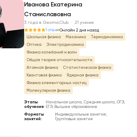
Иванова Екатерина
Станиславовна
И
3 года в Geoma.Club · 21 ученик
1 отзыв
Онлайн 2 дня назад
Школьная физика
Механика
Термодинамика
Оптика
Электродинамика
Физика колебаний и волн
Общая теория относительности
Атомная физика
Статистическая физика
Квантовая физика
Ядерная физика
Физика элементарных частиц
Молекулярная физика
Этапы
Начальная школа, Средняя школа, ОГЭ,
обучения:
ЕГЭ, Высшее образование
Форматы
Индивидуальные занятия,
занятий:
Групповые занятия