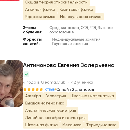
Общая теория относительности
Атомная физика
Квантовая физика
Ядерная физика
Молекулярная физика
Этапы
Средняя школа, ОГЭ, ЕГЭ, Высшее
обучения:
образование
Форматы
Индивидуальные занятия,
занятий:
Групповые занятия
Антимонова Евгения Валерьевна
А
4 года в Geoma.Club · 42 ученика
1 отзыв
Онлайн 2 дня назад
Алгебра
Геометрия
Школьная математика
Высшая математика
Аналитическая геометрия
Линейная алгебра и геометрия
Школьная физика
Механика
Термодинамика