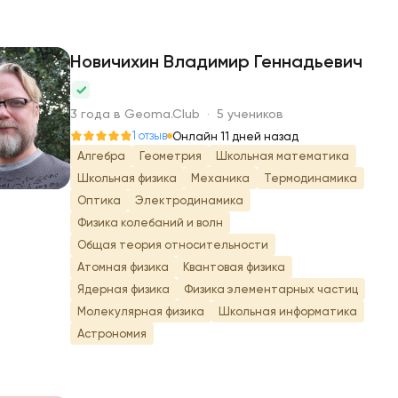
Новичихин Владимир Геннадьевич
Н
3 года в Geoma.Club · 5 учеников
1 отзыв
Онлайн 11 дней назад
Алгебра
Геометрия
Школьная математика
Школьная физика
Механика
Термодинамика
Оптика
Электродинамика
Физика колебаний и волн
Общая теория относительности
Атомная физика
Квантовая физика
Ядерная физика
Физика элементарных частиц
Молекулярная физика
Школьная информатика
Астрономия