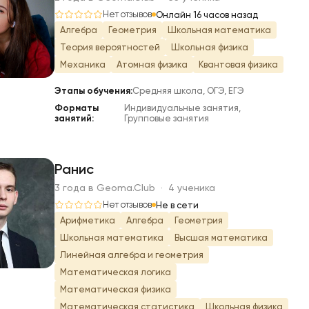
К
Нет отзывов
Онлайн 16 часов назад
Алгебра
Геометрия
Школьная математика
Теория вероятностей
Школьная физика
Механика
Атомная физика
Квантовая физика
Этапы обучения:
Средняя школа, ОГЭ, ЕГЭ
Форматы
Индивидуальные занятия,
занятий:
Групповые занятия
Ранис
3 года в Geoma.Club · 4 ученика
Р
Нет отзывов
Не в сети
Арифметика
Алгебра
Геометрия
Школьная математика
Высшая математика
Линейная алгебра и геометрия
Математическая логика
Математическая физика
Математическая статистика
Школьная физика