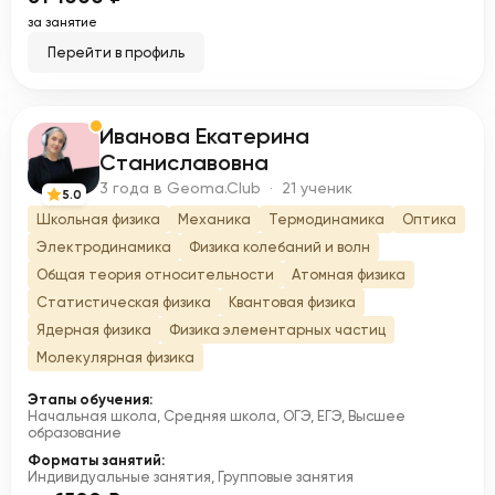
за занятие
Перейти в профиль
Иванова Екатерина
И
Станиславовна
3 года в Geoma.Club · 21 ученик
5.0
Школьная физика
Механика
Термодинамика
Оптика
Электродинамика
Физика колебаний и волн
Общая теория относительности
Атомная физика
Статистическая физика
Квантовая физика
Ядерная физика
Физика элементарных частиц
Молекулярная физика
Этапы обучения:
Начальная школа, Средняя школа, ОГЭ, ЕГЭ, Высшее
образование
Форматы занятий:
Индивидуальные занятия, Групповые занятия