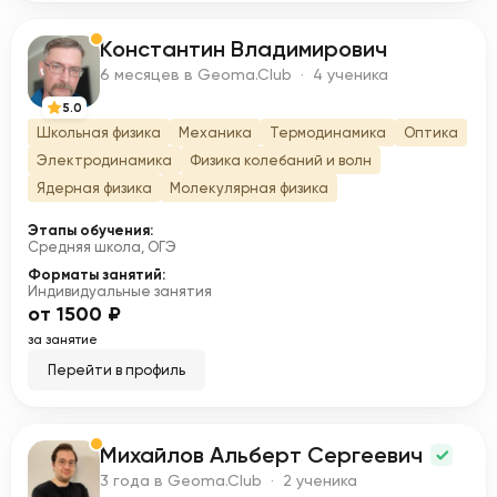
Константин Владимирович
К
6 месяцев в Geoma.Club · 4 ученика
5.0
Школьная физика
Механика
Термодинамика
Оптика
Электродинамика
Физика колебаний и волн
Ядерная физика
Молекулярная физика
Этапы обучения:
Средняя школа, ОГЭ
Форматы занятий:
Индивидуальные занятия
от 1500 ₽
за занятие
Перейти в профиль
Михайлов Альберт Сергеевич
М
3 года в Geoma.Club · 2 ученика