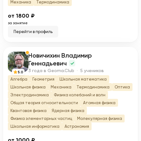
Механика
Термодинамика
от 1800 ₽
за занятие
Перейти в профиль
Новичихин Владимир
Н
Геннадьевич
3 года в Geoma.Club · 5 учеников
5.0
Алгебра
Геометрия
Школьная математика
Школьная физика
Механика
Термодинамика
Оптика
Электродинамика
Физика колебаний и волн
Общая теория относительности
Атомная физика
Квантовая физика
Ядерная физика
Физика элементарных частиц
Молекулярная физика
Школьная информатика
Астрономия
от 1000 ₽