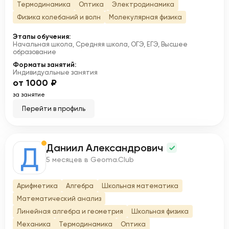
Термодинамика
Оптика
Электродинамика
Физика колебаний и волн
Молекулярная физика
Этапы обучения:
Начальная школа, Средняя школа, ОГЭ, ЕГЭ, Высшее
образование
Форматы занятий:
Индивидуальные занятия
от 1000 ₽
за занятие
Перейти в профиль
Даниил Александрович
Д
5 месяцев в Geoma.Club
Арифметика
Алгебра
Школьная математика
Математический анализ
Линейная алгебра и геометрия
Школьная физика
Механика
Термодинамика
Оптика