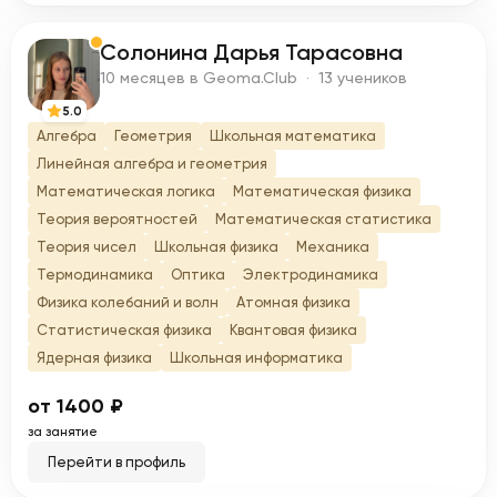
Солонина Дарья Тарасовна
С
10 месяцев в Geoma.Club · 13 учеников
5.0
Алгебра
Геометрия
Школьная математика
Линейная алгебра и геометрия
Математическая логика
Математическая физика
Теория вероятностей
Математическая статистика
Теория чисел
Школьная физика
Механика
Термодинамика
Оптика
Электродинамика
Физика колебаний и волн
Атомная физика
Статистическая физика
Квантовая физика
Ядерная физика
Школьная информатика
от 1400 ₽
за занятие
Перейти в профиль