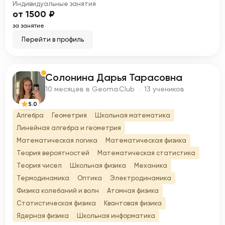
Индивидуальные занятия
от 1500 ₽
за занятие
Перейти в профиль
Солонина Дарья Тарасовна
С
10 месяцев в Geoma.Club · 13 учеников
5.0
Алгебра
Геометрия
Школьная математика
Линейная алгебра и геометрия
Математическая логика
Математическая физика
Теория вероятностей
Математическая статистика
Теория чисел
Школьная физика
Механика
Термодинамика
Оптика
Электродинамика
Физика колебаний и волн
Атомная физика
Статистическая физика
Квантовая физика
Ядерная физика
Школьная информатика