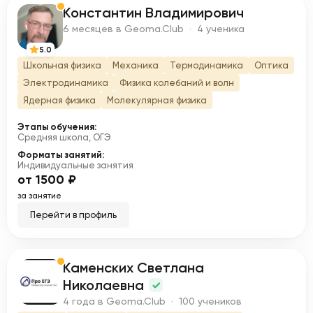
Константин Владимирович
К
6 месяцев в Geoma.Club · 4 ученика
5.0
Школьная физика
Механика
Термодинамика
Оптика
Электродинамика
Физика колебаний и волн
Ядерная физика
Молекулярная физика
Этапы обучения:
Средняя школа, ОГЭ
Форматы занятий:
Индивидуальные занятия
от 1500 ₽
за занятие
Перейти в профиль
Каменских Светлана
К
Николаевна
4 года в Geoma.Club · 100 учеников