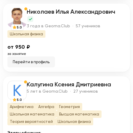
Никoлaeв Илья Александрович
Н
3 года в Geoma.Club · 57 учеников
5.0
Школьная физика
от 950 ₽
за занятие
Перейти в профиль
Калугина Ксения Дмитриевна
К
5 лет в Geoma.Club · 27 учеников
5.0
Арифметика
Алгебра
Геометрия
Школьная математика
Высшая математика
Теория вероятностей
Школьная физика
Этапы обучения: