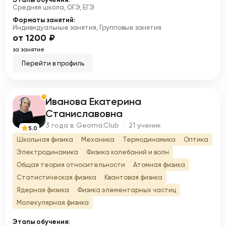
Средняя школа, ОГЭ, ЕГЭ
Форматы занятий:
Индивидуальные занятия, Групповые занятия
от 1200 ₽
за занятие
Перейти в профиль
Иванова Екатерина
И
Станиславовна
3 года в Geoma.Club · 21 ученик
5.0
Школьная физика
Механика
Термодинамика
Оптика
Электродинамика
Физика колебаний и волн
Общая теория относительности
Атомная физика
Статистическая физика
Квантовая физика
Ядерная физика
Физика элементарных частиц
Молекулярная физика
Этапы обучения: