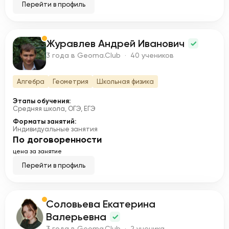
Перейти в профиль
Журавлев Андрей Иванович
Ж
3 года в Geoma.Club · 40 учеников
Алгебра
Геометрия
Школьная физика
Этапы обучения:
Средняя школа, ОГЭ, ЕГЭ
Форматы занятий:
Индивидуальные занятия
По договоренности
цена за занятие
Перейти в профиль
Соловьева Екатерина
С
Валерьевна
3 года в Geoma.Club · 2 ученика