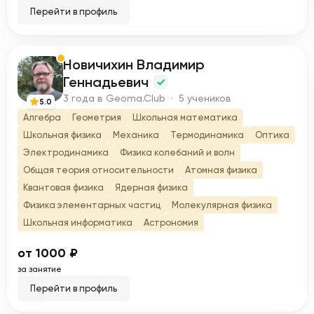
Перейти в профиль
Новичихин Владимир
Н
Геннадьевич
3 года в Geoma.Club · 5 учеников
5.0
Алгебра
Геометрия
Школьная математика
Школьная физика
Механика
Термодинамика
Оптика
Электродинамика
Физика колебаний и волн
Общая теория относительности
Атомная физика
Квантовая физика
Ядерная физика
Физика элементарных частиц
Молекулярная физика
Школьная информатика
Астрономия
от 1000 ₽
за занятие
Перейти в профиль