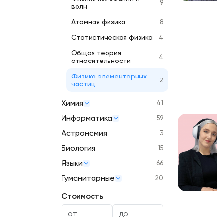
9
волн
Атомная физика
8
Статистическая физика
4
Общая теория
4
относительности
Физика элементарных
2
частиц
Химия
41
Информатика
59
Астрономия
3
Биология
15
Языки
66
Гуманитарные
20
Стоимость