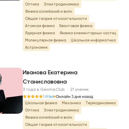
Оптика
Электродинамика
Физика колебаний и волн
Общая теория относительности
Атомная физика
Квантовая физика
Ядерная физика
Физика элементарных частиц
Молекулярная физика
Школьная информатика
Астрономия
Иванова Екатерина
Станиславовна
И
3 года в Geoma.Club · 21 ученик
1 отзыв
Онлайн 3 дня назад
Школьная физика
Механика
Термодинамика
Оптика
Электродинамика
Физика колебаний и волн
Общая теория относительности