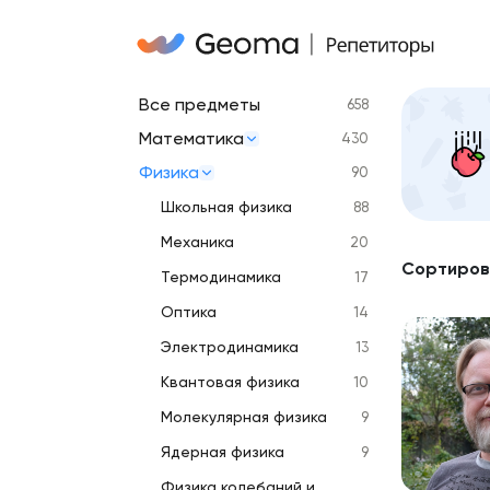
Все предметы
658
Математика
430
Физика
90
Школьная физика
88
Механика
20
Сортиров
Термодинамика
17
Оптика
14
Электродинамика
13
Квантовая физика
10
Молекулярная физика
9
Ядерная физика
9
Физика колебаний и