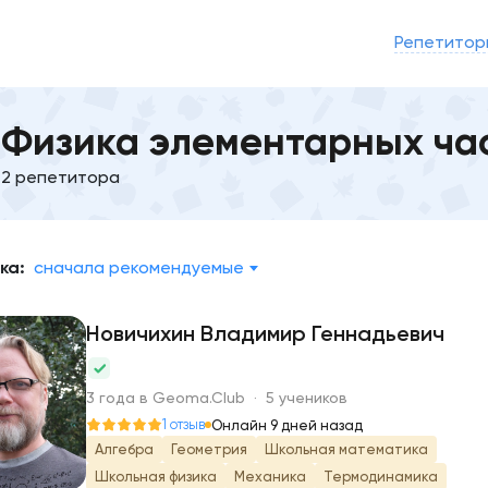
Репетитор
Физика элементарных ча
2 репетитора
ка:
сначала рекомендуемые
Новичихин Владимир Геннадьевич
Н
3 года в Geoma.Club · 5 учеников
1 отзыв
Онлайн 9 дней назад
Алгебра
Геометрия
Школьная математика
Школьная физика
Механика
Термодинамика