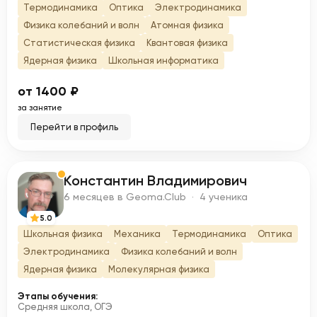
Термодинамика
Оптика
Электродинамика
Физика колебаний и волн
Атомная физика
Статистическая физика
Квантовая физика
Ядерная физика
Школьная информатика
от 1400 ₽
за занятие
Перейти в профиль
Константин Владимирович
К
6 месяцев в Geoma.Club · 4 ученика
5.0
Школьная физика
Механика
Термодинамика
Оптика
Электродинамика
Физика колебаний и волн
Ядерная физика
Молекулярная физика
Этапы обучения:
Средняя школа, ОГЭ