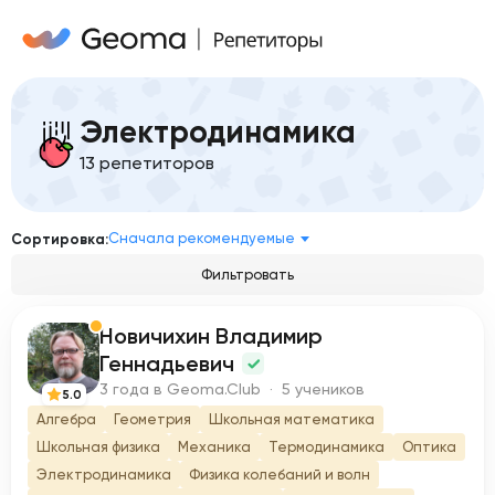
Электродинамика
13 репетиторов
Сначала рекомендуемые
Сортировка:
Фильтровать
Новичихин Владимир
Н
Геннадьевич
3 года в Geoma.Club · 5 учеников
5.0
Алгебра
Геометрия
Школьная математика
Школьная физика
Механика
Термодинамика
Оптика
Электродинамика
Физика колебаний и волн