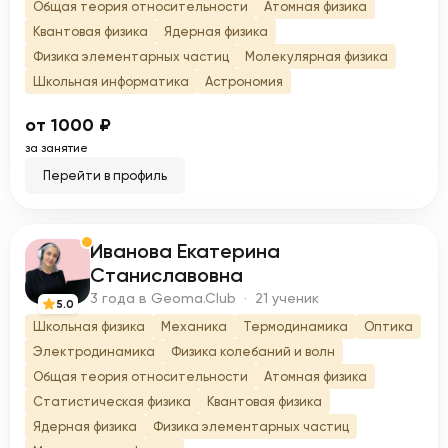
Общая теория относительности
Атомная физика
Квантовая физика
Ядерная физика
Физика элементарных частиц
Молекулярная физика
Школьная информатика
Астрономия
от 1000 ₽
за занятие
Перейти в профиль
Иванова Екатерина
И
Станиславовна
3 года в Geoma.Club · 21 ученик
5.0
Школьная физика
Механика
Термодинамика
Оптика
Электродинамика
Физика колебаний и волн
Общая теория относительности
Атомная физика
Статистическая физика
Квантовая физика
Ядерная физика
Физика элементарных частиц