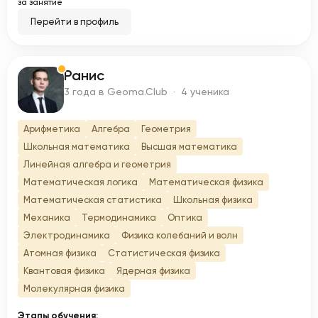
за занятие
Перейти в профиль
Ранис
Р
3 года в Geoma.Club · 4 ученика
Арифметика
Алгебра
Геометрия
Школьная математика
Высшая математика
Линейная алгебра и геометрия
Математическая логика
Математическая физика
Математическая статистика
Школьная физика
Механика
Термодинамика
Оптика
Электродинамика
Физика колебаний и волн
Атомная физика
Статистическая физика
Квантовая физика
Ядерная физика
Молекулярная физика
Этапы обучения: