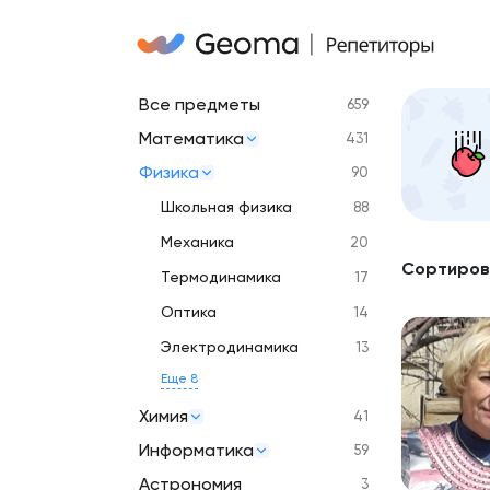
Все предметы
659
Математика
431
Физика
90
Школьная физика
88
Механика
20
Сортиров
Термодинамика
17
Оптика
14
Электродинамика
13
Еще 8
Химия
41
Информатика
59
Астрономия
3