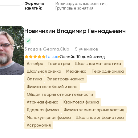
Форматы
Индивидуальные занятия,
занятий:
Групповые занятия
Новичихин Владимир Геннадьевич
Н
3 года в Geoma.Club · 5 учеников
1 отзыв
Онлайн 10 дней назад
Алгебра
Геометрия
Школьная математика
Школьная физика
Механика
Термодинамика
Оптика
Электродинамика
Физика колебаний и волн
Общая теория относительности
Атомная физика
Квантовая физика
Ядерная физика
Физика элементарных частиц
Молекулярная физика
Школьная информатика
Астрономия