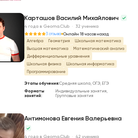
Карташов Василий Михайлович
4 года в Geoma.Club · 32 ученика
К
3 отзыва
Онлайн 18 часов назад
Алгебра
Геометрия
Школьная математика
Высшая математика
Математический анализ
Дифференциальные уравнения
Школьная физика
Школьная информатика
Программирование
Этапы обучения:
Средняя школа, ОГЭ, ЕГЭ
Форматы
Индивидуальные занятия,
занятий:
Групповые занятия
Антимонова Евгения Валерьевна
А
4 года в Geoma.Club · 42 ученика