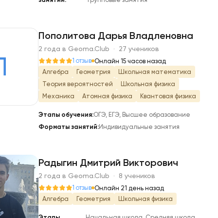
Пополитова Дарья Владленовна
2 года в Geoma.Club · 27 учеников
П
1 отзыв
Онлайн 15 часов назад
Алгебра
Геометрия
Школьная математика
Теория вероятностей
Школьная физика
Механика
Атомная физика
Квантовая физика
Этапы обучения:
ОГЭ, ЕГЭ, Высшее образование
Форматы занятий:
Индивидуальные занятия
Радыгин Дмитрий Викторович
2 года в Geoma.Club · 8 учеников
Р
1 отзыв
Онлайн 21 день назад
Алгебра
Геометрия
Школьная физика
Этапы
Начальная школа, Средняя школа,