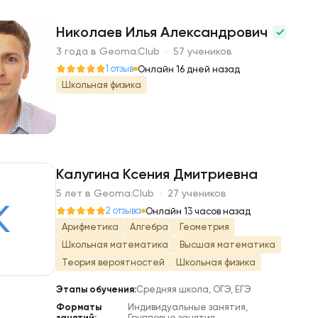
Никoлaeв Илья Александрович
3 года в Geoma.Club · 57 учеников
Н
1 отзыв
Онлайн 16 дней назад
Школьная физика
Калугина Ксения Дмитриевна
5 лет в Geoma.Club · 27 учеников
К
2 отзыва
Онлайн 13 часов назад
Арифметика
Алгебра
Геометрия
Школьная математика
Высшая математика
Теория вероятностей
Школьная физика
Этапы обучения:
Средняя школа, ОГЭ, ЕГЭ
Форматы
Индивидуальные занятия,
занятий:
Групповые занятия