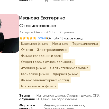
Иванова Екатерина
Станиславовна
И
3 года в Geoma.Club · 21 ученик
1 отзыв
Онлайн 18 часов назад
Школьная физика
Механика
Термодинамика
Оптика
Электродинамика
Физика колебаний и волн
Общая теория относительности
Атомная физика
Статистическая физика
Квантовая физика
Ядерная физика
Физика элементарных частиц
Молекулярная физика
Этапы
Начальная школа, Средняя школа, ОГЭ,
обучения:
ЕГЭ, Высшее образование
Форматы
Индивидуальные занятия,
занятий:
Групповые занятия