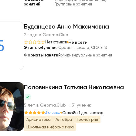
занятий:
Групповые занятия
Буданцева Анна Максимовна
2 года в Geoma.Club
Б
Нет отзывов
Не в сети
Этапы обучения:
Средняя школа, ОГЭ, ЕГЭ
Форматы занятий:
Индивидуальные занятия
Половинкина Татьяна Николаевна
П
5 лет в Geoma.Club · 31 ученик
3 отзыва
Онлайн 1 день назад
Арифметика
Алгебра
Геометрия
Школьная информатика