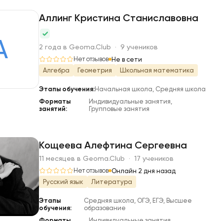
Аллинг Кристина Станиславовна
А
2 года в Geoma.Club · 9 учеников
Нет отзывов
Не в сети
Алгебра
Геометрия
Школьная математика
Этапы обучения:
Начальная школа, Средняя школа
Форматы
Индивидуальные занятия,
занятий:
Групповые занятия
Кощеева Алефтина Сергеевна
11 месяцев в Geoma.Club · 17 учеников
К
Нет отзывов
Онлайн 2 дня назад
Русский язык
Литература
Этапы
Средняя школа, ОГЭ, ЕГЭ, Высшее
обучения:
образование
Форматы
Индивидуальные занятия,