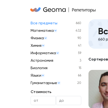
Все предметы
660
Вс
Математика
432
Физика
90
660 
Химия
41
Информатика
59
Сортиров
Астрономия
3
Биология
15
Языки
66
Гуманитарные
20
Стоимость