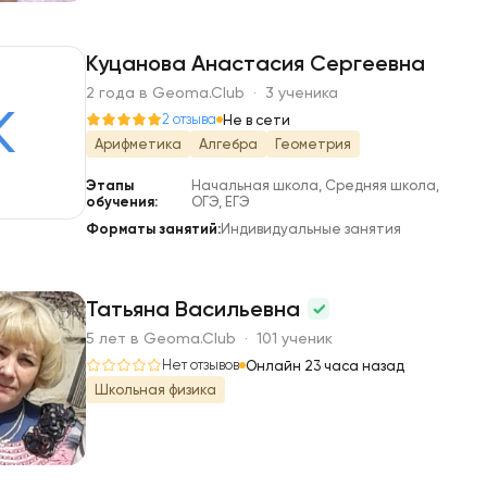
Куцанова Анастасия Сергеевна
2 года в Geoma.Club · 3 ученика
К
2 отзыва
Не в сети
Арифметика
Алгебра
Геометрия
Этапы
Начальная школа, Средняя школа,
обучения:
ОГЭ, ЕГЭ
Форматы занятий:
Индивидуальные занятия
Татьяна Васильевна
5 лет в Geoma.Club · 101 ученик
Т
Нет отзывов
Онлайн 23 часа назад
Школьная физика