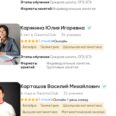
Этапы обучения:
Средняя школа, ОГЭ, ЕГЭ
Форматы занятий:
Индивидуальные занятия
Карякина Юлия Игоревна
5 лет в Geoma.Club · 34 ученика
К
5 отзывов
Онлайн
Алгебра
Геометрия
Школьная математика
Этапы обучения:
Средняя школа, ОГЭ, ЕГЭ
Форматы
Индивидуальные занятия,
занятий:
Групповые занятия
Карташов Василий Михайлович
4 года в Geoma.Club · 32 ученика
К
3 отзыва
Онлайн 1 день назад
Алгебра
Геометрия
Школьная математика
Высшая математика
Математический анализ