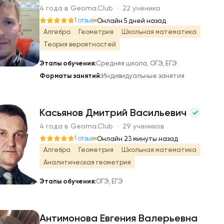
4 года в Geoma.Club · 22 ученика
Ч
1 отзыв
Онлайн 5 дней назад
Алгебра
Геометрия
Школьная математика
Теория вероятностей
Этапы обучения:
Средняя школа, ОГЭ, ЕГЭ
Форматы занятий:
Индивидуальные занятия
Касьянов Дмитрий Васильевич
4 года в Geoma.Club · 29 учеников
К
1 отзыв
Онлайн 23 минуты назад
Алгебра
Геометрия
Школьная математика
Аналитическая геометрия
Этапы обучения:
ОГЭ, ЕГЭ
Антимонова Евгения Валерьевна