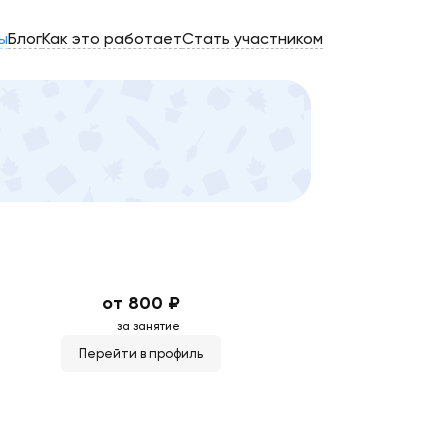
ы
Блог
Как это работает
Стать участником
от 800 ₽
за занятие
Перейти в профиль