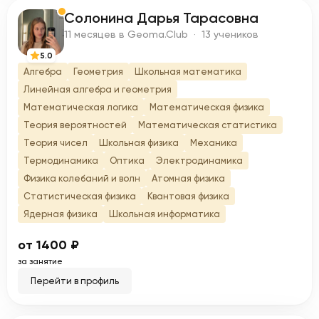
Солонина Дарья Тарасовна
С
11 месяцев в Geoma.Club · 13 учеников
5.0
Алгебра
Геометрия
Школьная математика
Линейная алгебра и геометрия
Математическая логика
Математическая физика
Теория вероятностей
Математическая статистика
Теория чисел
Школьная физика
Механика
Термодинамика
Оптика
Электродинамика
Физика колебаний и волн
Атомная физика
Статистическая физика
Квантовая физика
Ядерная физика
Школьная информатика
от 1400 ₽
за занятие
Перейти в профиль