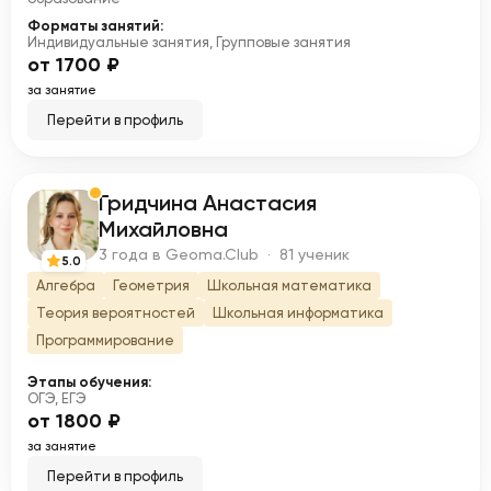
Форматы занятий:
Индивидуальные занятия, Групповые занятия
от 1700 ₽
за занятие
Перейти в профиль
Гридчина Анастасия
Г
Михайловна
3 года в Geoma.Club · 81 ученик
5.0
Алгебра
Геометрия
Школьная математика
Теория вероятностей
Школьная информатика
Программирование
Этапы обучения:
ОГЭ, ЕГЭ
от 1800 ₽
за занятие
Перейти в профиль