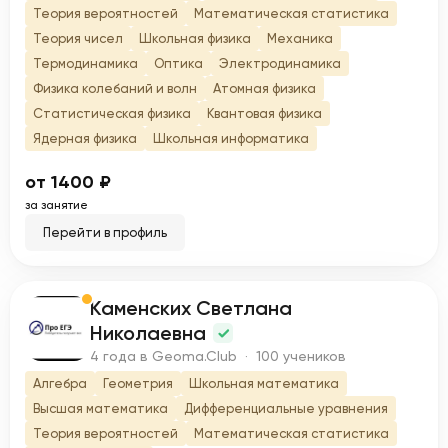
Теория вероятностей
Математическая статистика
Теория чисел
Школьная физика
Механика
Термодинамика
Оптика
Электродинамика
Физика колебаний и волн
Атомная физика
Статистическая физика
Квантовая физика
Ядерная физика
Школьная информатика
от 1400 ₽
за занятие
Перейти в профиль
Каменских Светлана
К
Николаевна
4 года в Geoma.Club · 100 учеников
Алгебра
Геометрия
Школьная математика
Высшая математика
Дифференциальные уравнения
Теория вероятностей
Математическая статистика