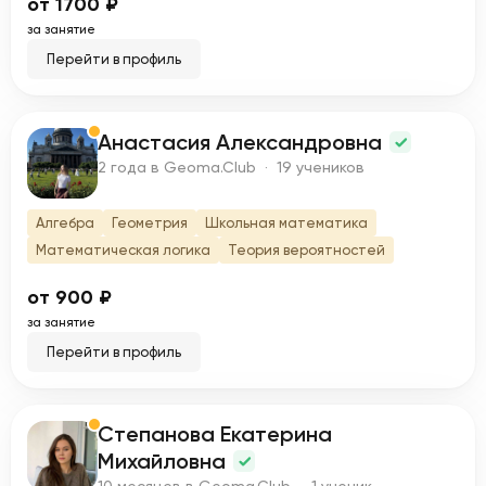
от 1700 ₽
за занятие
Перейти в профиль
Анастасия Александровна
А
2 года в Geoma.Club · 19 учеников
Алгебра
Геометрия
Школьная математика
Математическая логика
Теория вероятностей
от 900 ₽
за занятие
Перейти в профиль
Степанова Екатерина
С
Михайловна