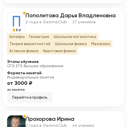
Пополитова Дарья Владленовна
П
2 года в Geoma.Club · 27 учеников
5.0
Алгебра
Геометрия
Школьная математика
Теория вероятностей
Школьная физика
Механика
Атомная физика
Квантовая физика
Этапы обучения:
ОГЭ, ЕГЭ, Высшее образование
Форматы занятий:
Индивидуальные занятия
от 3000 ₽
за занятие
Перейти в профиль
Прохорова Ирина
П
2 года в Geoma.Club · 44 ученика